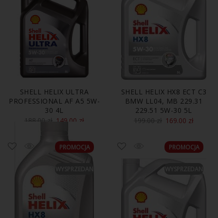
SHELL HELIX ULTRA
SHELL HELIX HX8 ECT C3
PROFESSIONAL AF A5 5W-
BMW LL04, MB 229.31
30 4L
229.51 5W-30 5L
188.00
zł
149.00
zł
199.00
zł
169.00
zł
PROMOCJA
PROMOCJA
WYSPRZEDANE
WYSPRZEDANE