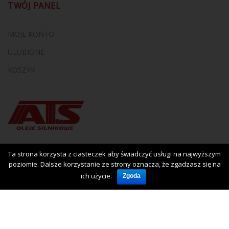
TWÓJ PANEL
MOJE KONTO
ULUBIONE
KOSZYK
Ta strona korzysta z ciasteczek aby świadczyć usługi na najwyższym
poziomie. Dalsze korzystanie ze strony oznacza, że zgadzasz się na
ich użycie.
Zgoda
Copyright © 2017
Iluzja.net
. Host by
3XU.EU
Sklep
Skontaktuj się z nami
O nas
Poradnik