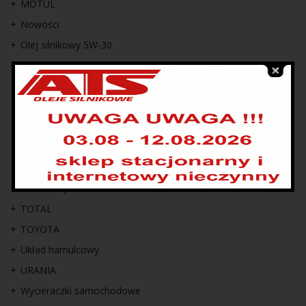
MOTUL
Nowości
Olej silnikowy 5W-30
Oleje silnikowe
PENRITE
Płyn chłodniczy
Promocje
REPSOL
SELENIA
Świece zapłonowe
TOTAL
TOYOTA
Układ hamulcowy
URANIA
Wycieraczki samochodowe