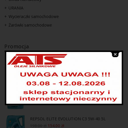
URANIA
Wycieraczki samochodowe
Żarówki samochodowe
Promocja
REPSOL ELITE COSMOS A5/B5 FORD HYUNDAI
KIA TOYOTA SUZUKI 5W-30 4L
169.00
zł
137.00
zł
REPSOL ELITE EVOLUTION DX2 5W-30 4L
169.00
zł
134.00
zł
REPSOL ELITE EVOLUTION C3 5W-40 5L
198.00
zł
154.00
zł