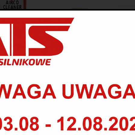
IRCO CL PRO 500
K2 KLIMA DOKTOR 500 ML
K2 KL
ML.
22.00
zł
35.00
zł