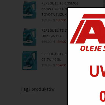
REPSOL ELITE COSMOS
A5/B5 FORD HYUNDAI KIA
TOYOTA SUZUKI 5W-30 4L
169.00
zł
137.00
zł
REPSOL ELITE EVOLUTION
DX2 5W-30 4L
169.00
zł
134.00
zł
REPSOL ELITE EVOLUTION
CRC A
C3 5W-40 5L
198.00
zł
154.00
zł
Tagi produktów