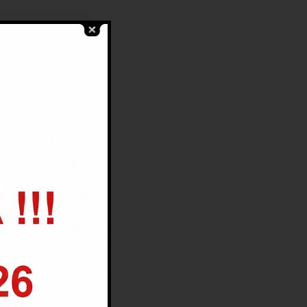
IMA FRESH 150 ML
15.00
zł