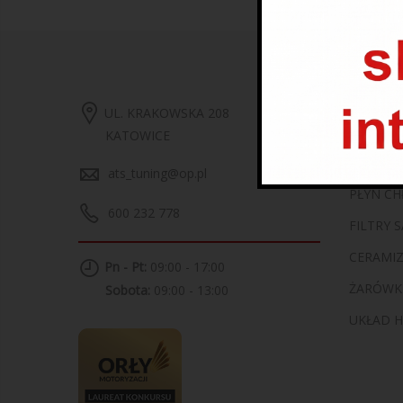
KATEG
UL. KRAKOWSKA 208
KATOWICE
OLEJE S
ats_tuning@op.pl
PŁYN CH
600 232 778
FILTRY
CERAMI
Pn - Pt:
09:00 - 17:00
ŻARÓWK
Sobota:
09:00 - 13:00
UKŁAD 