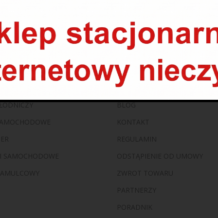
ORIE
SKLEP
ILNIKOWE
O FIRMIE
ŁODNICZY
BLOG
 SAMOCHODOWE
KONTAKT
ZER
REGULAMIN
I SAMOCHODOWE
ODSTĄPIENIE OD UMOWY
HAMULCOWY
ZWROT TOWARU
PARTNERZY
PORADNIK