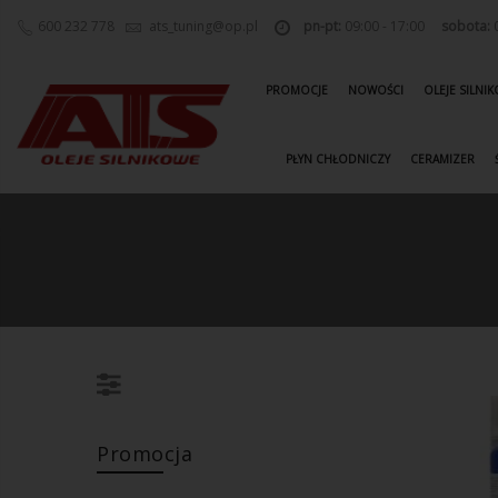
600 232 778
ats_tuning@op.pl
pn-pt:
09:00 - 17:00
sobota:
0
PROMOCJE
NOWOŚCI
OLEJE SILNI
PŁYN CHŁODNICZY
CERAMIZER
Promocja