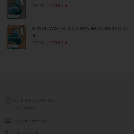
198.00
zł
154.00
zł
REPSOL MASTER ECO V VW 508.00 509.00 0W-20
5L
277.00
zł
239.00
zł
UL. KRAKOWSKA 208
KATOWICE
ats_tuning@op.pl
600 232 778