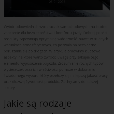
08-01-2026
Wybór odpowiednich wycieraczek samochodowych ma istotne
znaczenie dla bezpieczeństwa i komfortu jazdy. Dobrej jakości
produkty zapewniają optymalną widoczność, nawet w trudnych
warunkach atmosferycznych, co pozwala na bezpieczne
poruszanie się po drogach. W artykule omówimy kluczowe
aspekty, na które warto zwrócić uwagę przy zakupie tego
elementu wyposażenia pojazdu. Zrozumienie różnych typów
wycieraczek oraz ich właściwości pomoże w dokonaniu
świadomego wyboru, który przełoży się na lepszą jakość pracy
oraz dłuższą żywotność produktu. Zachęcamy do dalszej
lektury!
Jakie są rodzaje