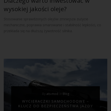
Dlaczego warto inwestować w
wysokiej jakości oleje?
Stosowanie sprawdzonych olejów zmniejsza zużycie
mechaniczne, poprawia smarowanie i stabilność lepkości, co
przekłada się na dłuższą żywotność silnika.
By
ats-mod
In
Blog
WYCIERACZKI SAMOCHODOWE –
KLUCZ DO BEZPIECZEŃSTWA JAZDY