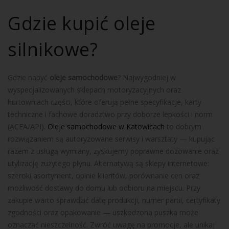
Gdzie kupić oleje
silnikowe?
Gdzie nabyć
oleje samochodowe
? Najwygodniej w
wyspecjalizowanych sklepach motoryzacyjnych oraz
hurtowniach części, które oferują pełne specyfikacje, karty
techniczne i fachowe doradztwo przy doborze lepkości i norm
(ACEA/API).
Oleje samochodowe w Katowicach
to dobrym
rozwiązaniem są autoryzowane serwisy i warsztaty — kupując
razem z usługą wymiany, zyskujemy poprawne dozowanie oraz
utylizację zużytego płynu. Alternatywą są sklepy internetowe:
szeroki asortyment, opinie klientów, porównanie cen oraz
możliwość dostawy do domu lub odbioru na miejscu. Przy
zakupie warto sprawdzić datę produkcji, numer partii, certyfikaty
zgodności oraz opakowanie — uszkodzona puszka może
oznaczać nieszczelność. Zwróć uwagę na promocje, ale unikaj