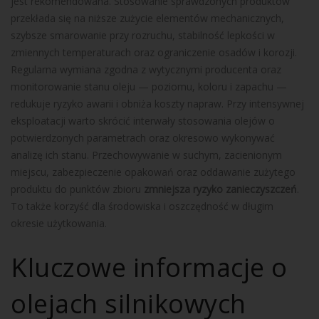
jest rekomendowana. Stosowanie sprawdzonych produktów
przekłada się na niższe zużycie elementów mechanicznych,
szybsze smarowanie przy rozruchu, stabilność lepkości w
zmiennych temperaturach oraz ograniczenie osadów i korozji.
Regularna wymiana zgodna z wytycznymi producenta oraz
monitorowanie stanu oleju — poziomu, koloru i zapachu —
redukuje ryzyko awarii i obniża koszty napraw. Przy intensywnej
eksploatacji warto skrócić interwały stosowania olejów o
potwierdzonych parametrach oraz okresowo wykonywać
analizę ich stanu. Przechowywanie w suchym, zacienionym
miejscu, zabezpieczenie opakowań oraz oddawanie zużytego
produktu do punktów zbioru
zmniejsza ryzyko zanieczyszczeń
.
To także korzyść dla środowiska i oszczędność w długim
okresie użytkowania.
Kluczowe informacje o
olejach silnikowych