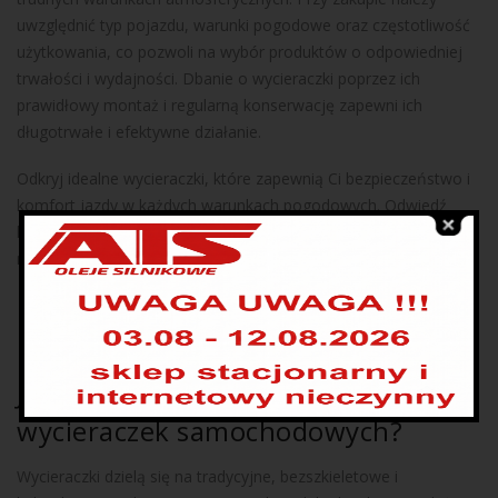
uwzględnić typ pojazdu, warunki pogodowe oraz częstotliwość
użytkowania, co pozwoli na wybór produktów o odpowiedniej
trwałości i wydajności. Dbanie o wycieraczki poprzez ich
prawidłowy montaż i regularną konserwację zapewni ich
długotrwałe i efektywne działanie.
Odkryj idealne wycieraczki, które zapewnią Ci bezpieczeństwo i
komfort jazdy w każdych warunkach pogodowych. Odwiedź
lokalnych dostawców w Katowicach, aby znaleźć produkty
najwyższej jakości w atrakcyjnych cenach!
FAQ
Jakie są różnice między typami
wycieraczek samochodowych?
Wycieraczki dzielą się na tradycyjne, bezszkieletowe i