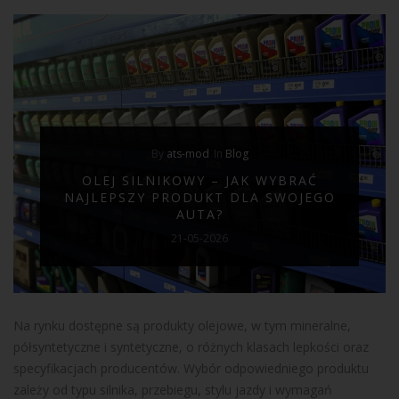
By
ats-mod
In
Blog
OLEJ SILNIKOWY – JAK WYBRAĆ
NAJLEPSZY PRODUKT DLA SWOJEGO
AUTA?
21-05-2026
Na rynku dostępne są produkty olejowe, w tym mineralne,
półsyntetyczne i syntetyczne, o różnych klasach lepkości oraz
specyfikacjach producentów. Wybór odpowiedniego produktu
zależy od typu silnika, przebiegu, stylu jazdy i wymagań