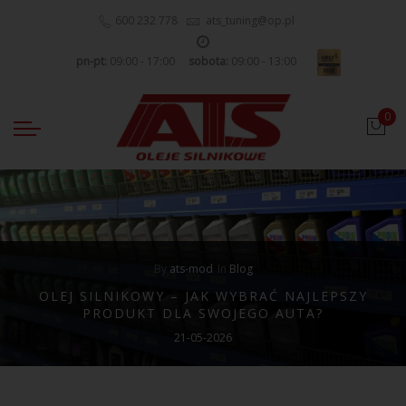
600 232 778
ats_tuning@op.pl
pn-pt:
09:00 - 17:00
sobota:
09:00 - 13:00
0
By
ats-mod
In
Blog
OLEJ SILNIKOWY – JAK WYBRAĆ NAJLEPSZY
PRODUKT DLA SWOJEGO AUTA?
21-05-2026