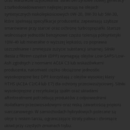
oraz warunków użytkowania. Silniki benzynowe nowej generacji
z turbodoładowaniem najlepiej pracują na olejach
syntetycznych niskolepkościowych 0W-20, 0W-30 lub 5W-30,
które spełniają specyfikacje producenta; zapewniają szybsze
smarowanie przy starcie oraz ochronę turbosprężarki. Starsze
wolnossące jednostki benzynowe często tolerują półsyntetyki
10W-40 lub mineralne o wyższej lepkości, co poprawia
uszczelnianie i zmniejsza zużycie substancji smarnej. Silniki
diesla z filtrem cząstek (DPF) wymagają olejów Low-SAPS/Low-
Ash zgodnych z normami ACEA C3 lub wskazówkami
producenta, natomiast ciężko obciążone jednostki
wysokoprężne bez DPF korzystają z olejów wysokiej klasy
HTHS (ACEA C2/C4 lub E7) dla ochrony przeciwzużyciowej. Silniki
wysokoprężne z recyrkulacją spalin oraz układami
aftertreatment potrzebują produktów z odpowiednimi
dodatkami przeciwosadowymi oraz niską zawartością popiołu
siarczanowego. W samochodach hybrydowych polecane są
oleje o niskim tarciu, ograniczające straty paliwa i chroniące
układ przy częstych zmianach trybu.