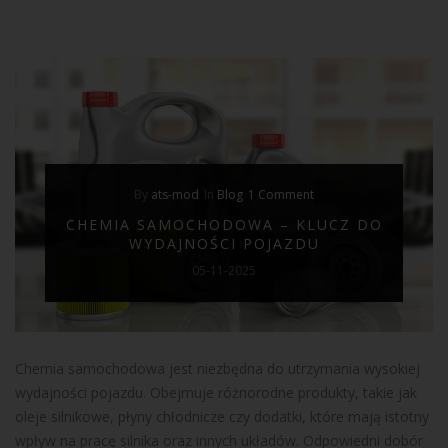
By
ats-mod
In
Blog
1 Comment
CHEMIA SAMOCHODOWA – KLUCZ DO
WYDAJNOŚCI POJAZDU
05-11-2025
Chemia samochodowa jest niezbędna do utrzymania wysokiej
wydajności pojazdu. Obejmuje różnorodne produkty, takie jak
oleje silnikowe, płyny chłodnicze czy dodatki, które mają istotny
wpływ na pracę silnika oraz innych układów. Odpowiedni dobór