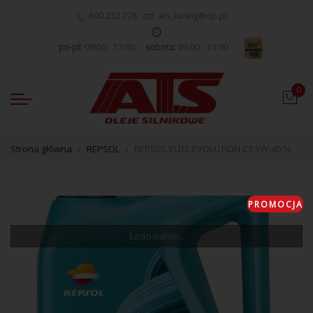
600 232 778
ats_tuning@op.pl
pn-pt:
09:00 - 17:00
sobota:
09:00 - 13:00
0
Strona główna
REPSOL
REPSOL ELITE EVOLUTION C3 5W-40 5L
PROMOCJA
Ładowanie...