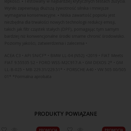
lepkości. ⦁ Testowany w najbardziej krytycznych testach zużycia.
Wyniki zapewniają dłuższą żywotność silnika i mniejsze
wymagania konserwacyjne. ⦁ Niska zawartość popiołu jest
niezbędna dla trwałości nowych technologii redukcji emisji,
takich jak filtr cząstek stałych (DPF), pomagając tym samym
bardziej niż konwencjonalne środki smarne chronić środowisko.
Poziomy jakości, zatwierdzenia i zalecenia •
ACEA C3 • API SN/CF* • BMW LL-04 (N52) <2019 • FIAT Meets
FIAT 9.55535 S2 • FORD WSS-M2C917-A • GM DEXOS 2* • GM
LL-B-025 • MB 229.31/229.51* • PORSCHE A40 • VW 505 00/505
01* *Formalna aprobata
PRODUKTY POWIĄZANE
PROMOCJA
PROMOCJA