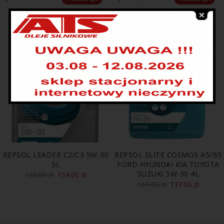
REPSOL LEADER C2/C3 5W-30
REPSOL ELITE COSMOS A5/B5
5L
FORD HYUNDAI KIA TOYOTA
SUZUKI 5W-30 4L
198.00
zł
154.00
zł
169.00
zł
137.00
zł