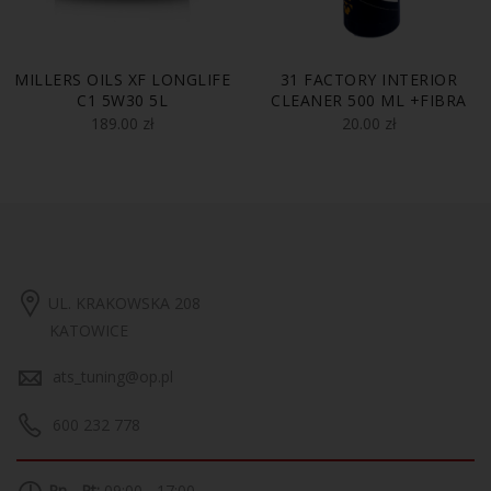
MILLERS OILS XF LONGLIFE
31 FACTORY INTERIOR
C1 5W30 5L
CLEANER 500 ML +FIBRA
189.00
zł
20.00
zł
UL. KRAKOWSKA 208
KATOWICE
ats_tuning@op.pl
600 232 778
Pn - Pt:
09:00 - 17:00