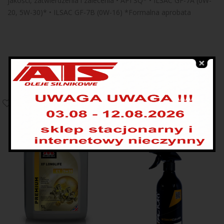
jakości, zatwierdzenia i zalecenia • API SQ* • ILSAC GF-7A (0W-
20, 5W-30)* • ILSAC GF-7B (0W-16) *Formalna aprobata
PRODUKTY POWIĄZANE
WYSPRZEDANE