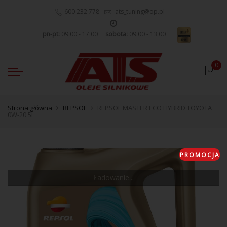
600 232 778
ats_tuning@op.pl
pn-pt:
09:00 - 17:00
sobota:
09:00 - 13:00
0
Strona główna
REPSOL
REPSOL MASTER ECO HYBRID TOYOTA
0W-20 5L
PROMOCJA
Ładowanie...