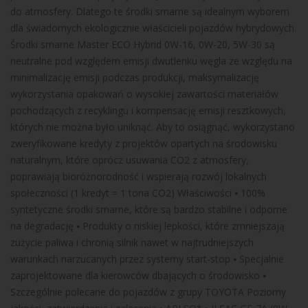
do atmosfery. Dlatego te środki smarne są idealnym wyborem
dla świadomych ekologicznie właścicieli pojazdów hybrydowych.
Środki smarne Master ECO Hybrid 0W-16, 0W-20, 5W-30 są
neutralne pod względem emisji dwutlenku węgla ze względu na
minimalizację emisji podczas produkcji, maksymalizację
wykorzystania opakowań o wysokiej zawartości materiałów
pochodzących z recyklingu i kompensację emisji resztkowych,
których nie można było uniknąć. Aby to osiągnąć, wykorzystano
zweryfikowane kredyty z projektów opartych na środowisku
naturalnym, które oprócz usuwania CO2 z atmosfery,
poprawiają bioróżnorodność i wspierają rozwój lokalnych
społeczności (1 kredyt = 1 tona CO2) Właściwości ⦁ 100%
syntetyczne środki smarne, które są bardzo stabilne i odporne
na degradację ⦁ Produkty o niskiej lepkości, które zmniejszają
zużycie paliwa i chronią silnik nawet w najtrudniejszych
warunkach narzucanych przez systemy start-stop ⦁ Specjalnie
zaprojektowane dla kierowców dbających o środowisko ⦁
Szczególnie polecane do pojazdów z grupy TOYOTA Poziomy