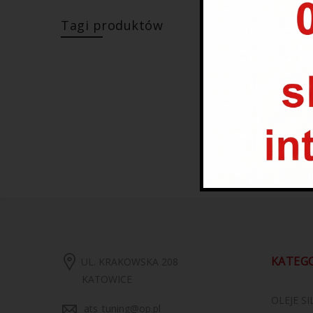
Tagi produktów
PŁYN 
159
KATEG
UL. KRAKOWSKA 208
KATOWICE
OLEJE S
ats_tuning@op.pl