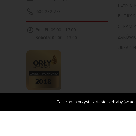
PŁYN CH
600 232 778
FILTRY
CERAMI
Pn - Pt:
09:00 - 17:00
ŻARÓWK
Sobota:
09:00 - 13:00
UKŁAD 
Ta strona korzysta z ciasteczek aby świadc