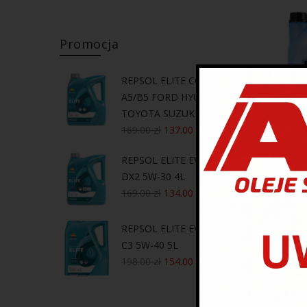
Promocja
REPSOL ELITE COSMOS
A5/B5 FORD HYUNDAI KIA
TOYOTA SUZUKI 5W-30 4L
169.00
zł
137.00
zł
AUTO
REPSOL ELITE EVOLUTION
DEZYNF
DX2 5W-30 4L
169.00
zł
134.00
zł
135
REPSOL ELITE EVOLUTION
C3 5W-40 5L
198.00
zł
154.00
zł