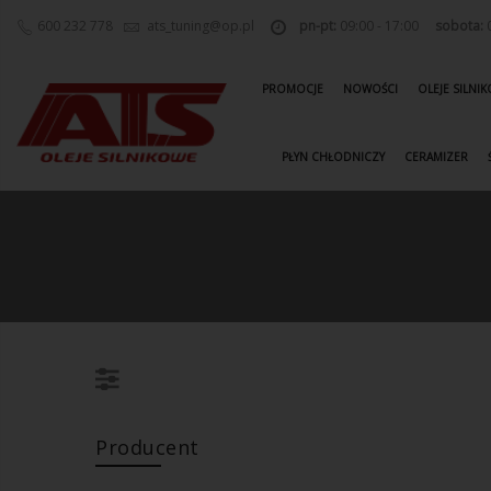
600 232 778
ats_tuning@op.pl
pn-pt:
09:00 - 17:00
sobota:
0
PROMOCJE
NOWOŚCI
OLEJE SILNI
PŁYN CHŁODNICZY
CERAMIZER
Producent