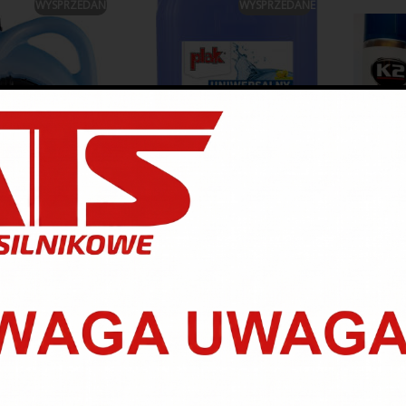
WYSPRZEDANE
WYSPRZEDANE
LAND PŁYN DO
PŁYN DO DEZYNFEKCJI
K2 COR
EKCJI RĄK ATEST
POWIERZCHNI 70% ALKO
4L
4L
.00
zł
105.00
zł
109.00
zł
89.00
zł
PROMOCJA
PROMOCJA
WYSPRZEDANE
WYSPRZEDANE