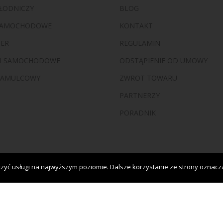
ŁODNICZY
BLOG
 SAMOCHODOWE
KONTAKT
ZER
REGULAMIN
I SAMOCHODOWE
ODSTĄPIENIE OD UMOWY
HAMULCOWY
ZWROT TOWARU
PARTNERZY
PORADNIK
zyć usługi na najwyższym poziomie. Dalsze korzystanie ze strony oznacza,