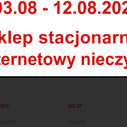
DO DEZYNFEKCJI
PŁYN DO DEZYNFEKCJI
RĄK 5L
RĄK 5L
.00
zł
119.00
zł
159.00
zł
79.00
zł
ORIE
SKLEP
ILNIKOWE
O FIRMIE