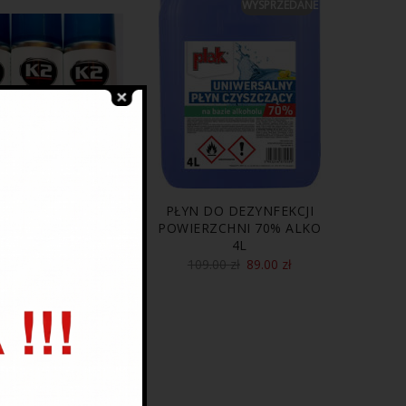
WYSPRZEDANE
OTOL STRONG 250
PŁYN DO DEZYNFEKCJI
ML
POWIERZCHNI 70% ALKO
4L
27.00
zł
109.00
zł
89.00
zł