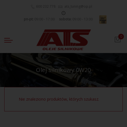
600 232 778
ats_tuning@op.pl
pn-pt:
09:00 - 17:00
sobota:
09:00 - 13:00
0
Olej silnikowy 0W20
Nie znaleziono produktów, których szukasz.