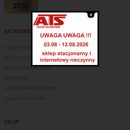
KATEGORIE
OLEJE SILNIKOWE
PŁYN CHŁODNICZY
FILTRY SAMOCHODOWE
CERAMIZER
ŻARÓWKI SAMOCHODOWE
UKŁAD HAMULCOWY
SKLEP