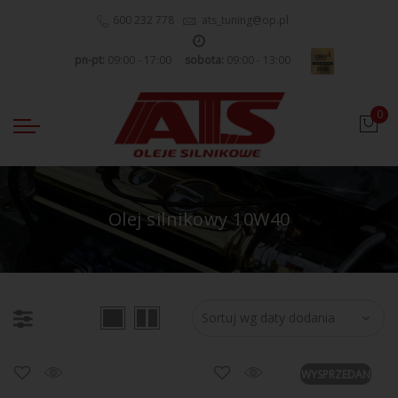
600 232 778
ats_tuning@op.pl
pn-pt:
09:00 - 17:00
sobota:
09:00 - 13:00
0
Olej silnikowy 10W40
WYSPRZEDANE