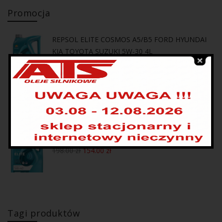
Promocja
REPSOL ELITE COSMOS A5/B5 FORD HYUNDAI
KIA TOYOTA SUZUKI 5W-30 4L
169.00
zł
137.00
zł
REPSOL ELITE EVOLUTION DX2 5W-30 4L
169.00
zł
134.00
zł
REPSOL ELITE EVOLUTION C3 5W-40 5L
198.00
zł
154.00
zł
Tagi produktów