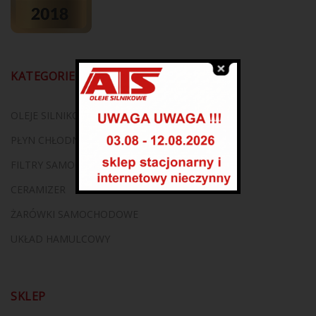
KATEGORIE
OLEJE SILNIKOWE
PŁYN CHŁODNICZY
FILTRY SAMOCHODOWE
CERAMIZER
ŻARÓWKI SAMOCHODOWE
UKŁAD HAMULCOWY
SKLEP