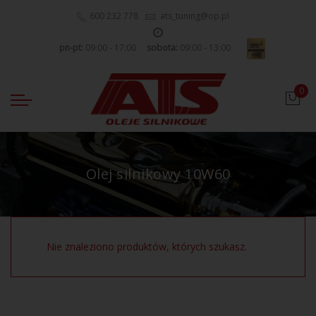
600 232 778
ats_tuning@op.pl
pn-pt:
09:00 - 17:00
sobota:
09:00 - 13:00
0
Olej silnikowy 10W60
Nie znaleziono produktów, których szukasz.