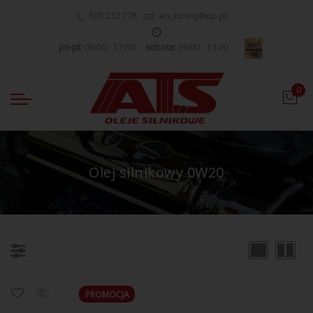
600 232 778
ats_tuning@op.pl
pn-pt:
09:00 - 17:00
sobota:
09:00 - 13:00
0
Olej silnikowy 0W20
PROMOCJA