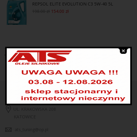
REPSOL ELITE EVOLUTION C3 5W-40 5L
198.00
zł
154.00
zł
Tagi produktów
UL. KRAKOWSKA 208
KATOWICE
ats_tuning@op.pl