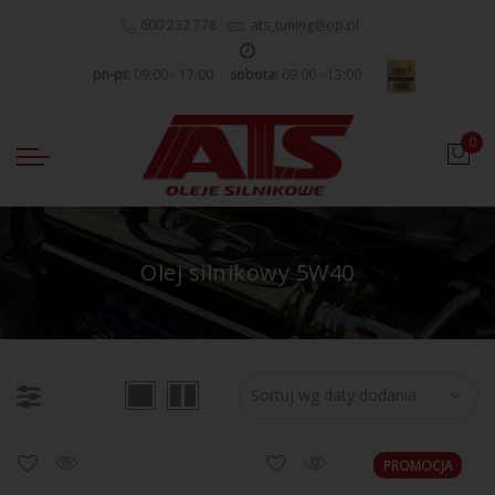
600 232 778
ats_tuning@op.pl
pn-pt:
09:00 - 17:00
sobota:
09:00 - 13:00
0
Olej silnikowy 5W40
PROMOCJA