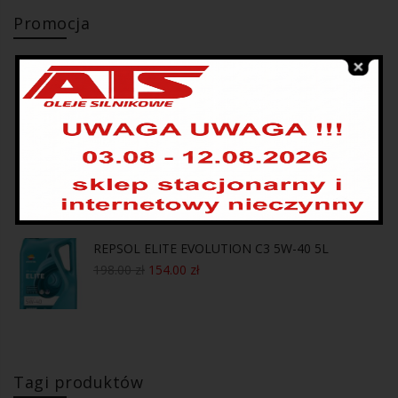
Promocja
REPSOL ELITE COSMOS A5/B5 FORD HYUNDAI
KIA TOYOTA SUZUKI 5W-30 4L
169.00
zł
137.00
zł
REPSOL ELITE EVOLUTION DX2 5W-30 4L
169.00
zł
134.00
zł
REPSOL ELITE EVOLUTION C3 5W-40 5L
198.00
zł
154.00
zł
Tagi produktów