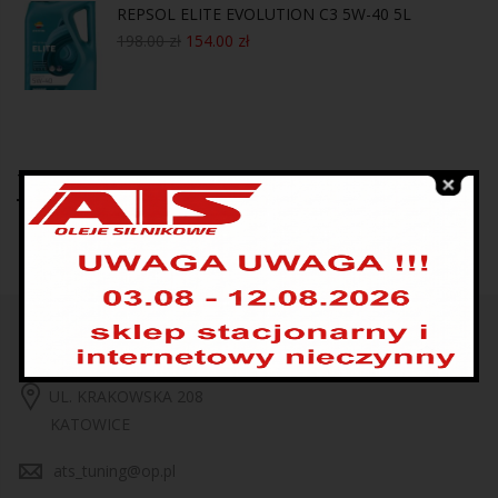
REPSOL ELITE EVOLUTION C3 5W-40 5L
198.00
zł
154.00
zł
Tagi produktów
UL. KRAKOWSKA 208
KATOWICE
ats_tuning@op.pl