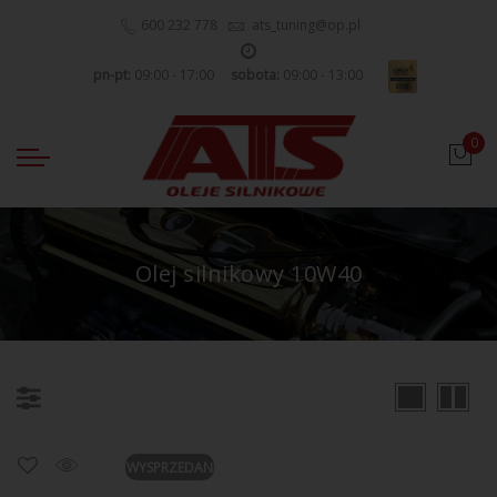
600 232 778
ats_tuning@op.pl
pn-pt:
09:00 - 17:00
sobota:
09:00 - 13:00
0
Olej silnikowy 10W40
WYSPRZEDANE