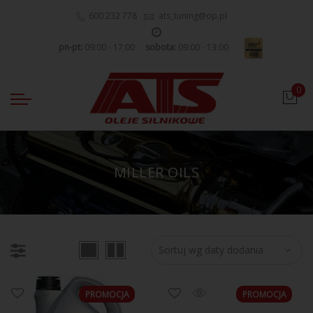
600 232 778
ats_tuning@op.pl
pn-pt:
09:00 - 17:00
sobota:
09:00 - 13:00
0
MILLER OILS
PROMOCJA
PROMOCJA