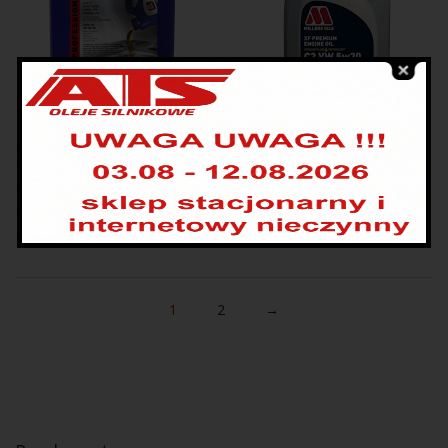
MILLERS OILS TRIDENT
MILLERS OILS XF
LONGLIFE 5W30 5L
PREMIUM C3 VW 5W30 5L
159.00
zł
255.00
zł
219.00
zł
1
2
→