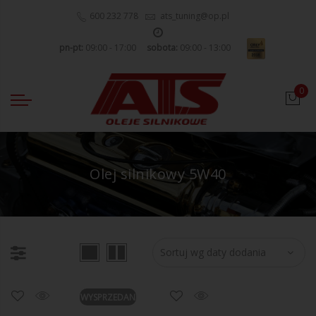
600 232 778
ats_tuning@op.pl
pn-pt:
09:00 - 17:00
sobota:
09:00 - 13:00
0
Olej silnikowy 5W40
WYSPRZEDANE