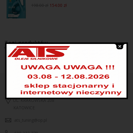
198.00
zł
154.00
zł
Tagi produktów
UL. KRAKOWSKA 208
KATOWICE
ats_tuning@op.pl