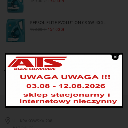
169.00
zł
134.00
zł
REPSOL ELITE EVOLUTION C3 5W-40 5L
198.00
zł
154.00
zł
Tagi produktów
UL. KRAKOWSKA 208
KATOWICE