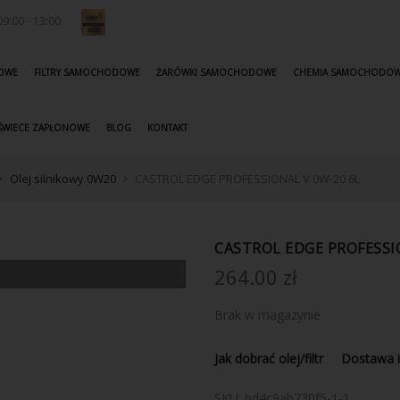
9:00 - 13:00
KOWE
FILTRY SAMOCHODOWE
ŻARÓWKI SAMOCHODOWE
CHEMIA SAMOCHODO
ŚWIECE ZAPŁONOWE
BLOG
KONTAKT
Olej silnikowy 0W20
CASTROL EDGE PROFESSIONAL V 0W-20 6L
CASTROL EDGE PROFESSI
264.00
zł
Brak w magazynie
Jak dobrać olej/filtr
Dostawa i
SKU:
bd4c9ab730f5-1-1