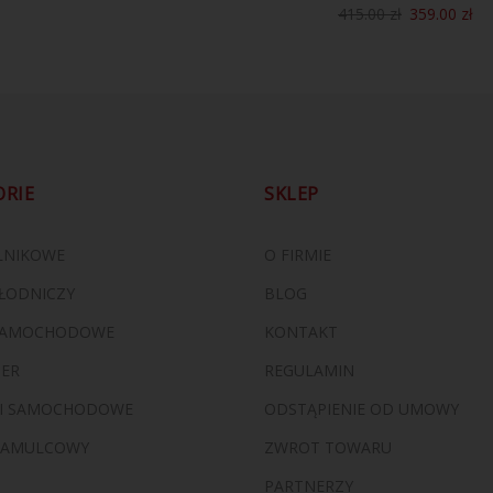
415.00
zł
359.00
zł
ORIE
SKLEP
ILNIKOWE
O FIRMIE
ŁODNICZY
BLOG
 SAMOCHODOWE
KONTAKT
ZER
REGULAMIN
I SAMOCHODOWE
ODSTĄPIENIE OD UMOWY
HAMULCOWY
ZWROT TOWARU
PARTNERZY