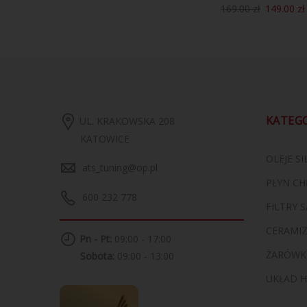
0
zł
169.00
zł
149.00
zł
KATEG
UL. KRAKOWSKA 208
KATOWICE
OLEJE S
ats_tuning@op.pl
PŁYN CH
600 232 778
FILTRY
CERAMI
Pn - Pt:
09:00 - 17:00
ŻARÓWK
Sobota:
09:00 - 13:00
UKŁAD 