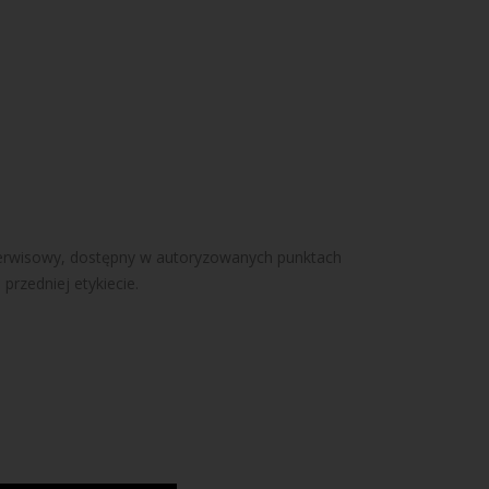
serwisowy, dostępny w autoryzowanych punktach
rzedniej etykiecie.