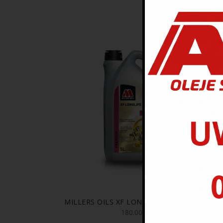
WYSPRZEDANE
MILLERS OILS XF LONGLIFE A5 0W30 5L
180.00
zł