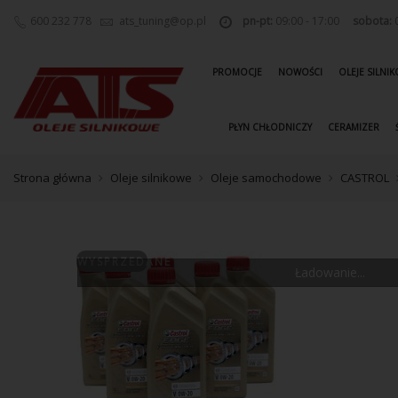
600 232 778
ats_tuning@op.pl
pn-pt:
09:00 - 17:00
sobota:
0
PROMOCJE
NOWOŚCI
OLEJE SILNI
PŁYN CHŁODNICZY
CERAMIZER
Strona główna
Oleje silnikowe
Oleje samochodowe
CASTROL
WYSPRZEDANE
Ładowanie...