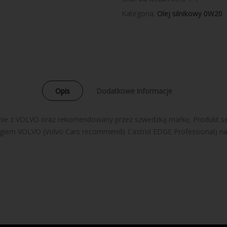
Kategoria:
Olej silnikowy 0W20
Opis
Dodatkowe informacje
ólnie z VOLVO oraz rekomendowany przez szwedzką markę. Produkt 
giem VOLVO (Volvo Cars recommends Castrol EDGE Professional) na p