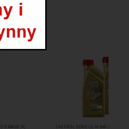
PROMOCJA
5 V 0W20 5L
CASTROL EDGE LL IV 0W-20 508.00 