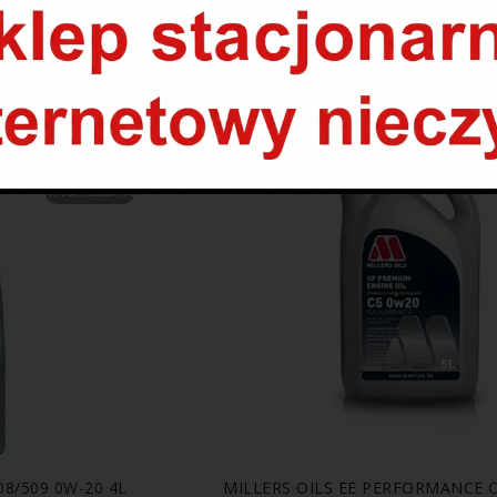
PRODUKTY POWIĄZANE
PROMOCJA
WYSPRZEDANE
8/509 0W-20 4L
MILLERS OILS EE PERFORMANCE C