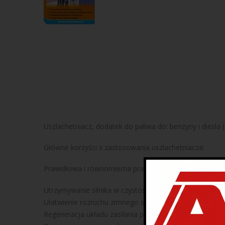
Uszlachetniacz, dodatek do paliwa do: benzyny i diesla 
Główne korzyści z zastosowania uszlachetniacza:
Prawidłowa i równomierna praca silnika.
Utrzymywanie silnika w czystości (usuwanie nagarów z
Ułatwienie rozruchu zimnego silnika, szczególnie w nis
Regeneracja układu zasilania paliwem.