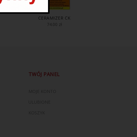
CERAMIZER CK
74.00
zł
TWÓJ PANEL
MOJE KONTO
ULUBIONE
KOSZYK