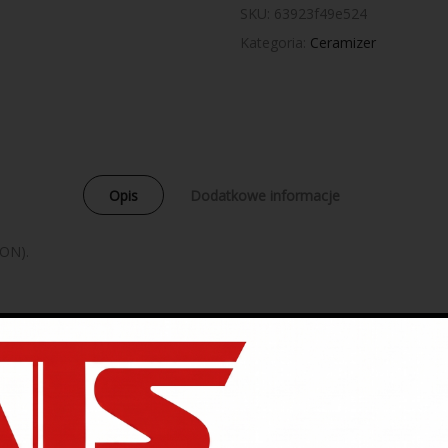
SKU:
63923f49e524
Kategoria:
Ceramizer
Opis
Dodatkowe informacje
(ON).
 komór spalana, grzybków zaworów).
kich temperaturach.