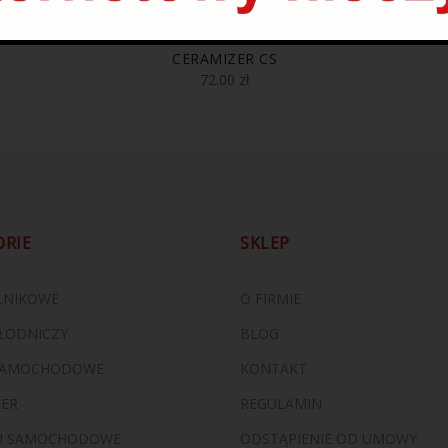
CERAMIZER CS
72.00
zł
ORIE
SKLEP
ILNIKOWE
O FIRMIE
ŁODNICZY
BLOG
 SAMOCHODOWE
KONTAKT
ZER
REGULAMIN
I SAMOCHODOWE
ODSTĄPIENIE OD UMOWY