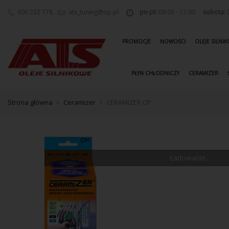
600 232 778
ats_tuning@op.pl
pn-pt:
09:00 - 17:00
sobota:
0
PROMOCJE
NOWOŚCI
OLEJE SILNI
PŁYN CHŁODNICZY
CERAMIZER
Strona główna
Ceramizer
CERAMIZER CP
Ładowanie...