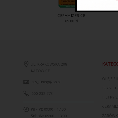
CERAMIZER CB
69.00
zł
KATEG
UL. KRAKOWSKA 208
KATOWICE
OLEJE S
ats_tuning@op.pl
PŁYN CH
600 232 778
FILTRY
CERAMI
Pn - Pt:
09:00 - 17:00
ŻARÓWK
Sobota:
09:00 - 13:00