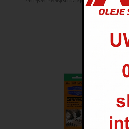
Zmniejszenie emisji substancji szkodliwych CO w spali