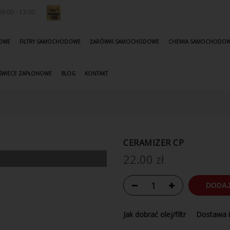
9:00 - 13:00
KOWE
FILTRY SAMOCHODOWE
ŻARÓWKI SAMOCHODOWE
CHEMIA SAMOCHODO
ŚWIECE ZAPŁONOWE
BLOG
KONTAKT
CERAMIZER CP
22.00
zł
DODAJ
Jak dobrać olej/filtr
Dostawa i