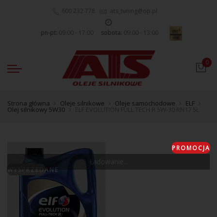
600 232 778
ats_tuning@op.pl
pn-pt:
09:00 - 17:00
sobota:
09:00 - 13:00
0
Strona główna
Oleje silnikowe
Oleje samochodowe
ELF
Olej silnikowy 5W30
ELF EVOLUTION FULL TECH R 5W-30 RN17 5L
PROMOCJA
Ładowanie...
WYSPRZEDANE