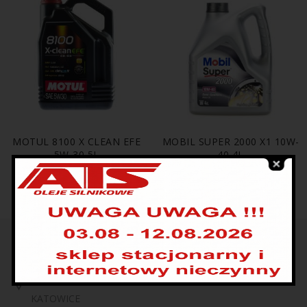
MOTUL 8100 X CLEAN EFE
MOBIL SUPER 2000 X1 10W-
5W-30 5L
40 4L
249.00
zł
209.00
zł
129.00
zł
99.00
zł
UL. KRAKOWSKA 208
KATOWICE