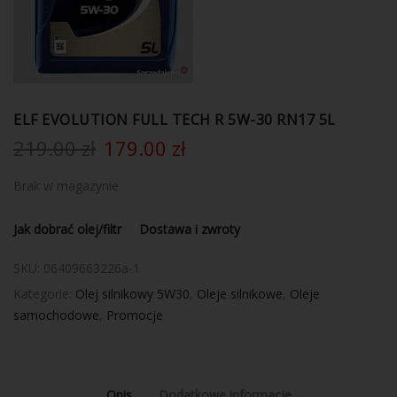
ELF EVOLUTION FULL TECH R 5W-30 RN17 5L
219.00
zł
179.00
zł
Brak w magazynie
Jak dobrać olej/filtr
Dostawa i zwroty
SKU:
06409663226a-1
Kategorie:
Olej silnikowy 5W30
,
Oleje silnikowe
,
Oleje
samochodowe
,
Promocje
Opis
Dodatkowe informacje