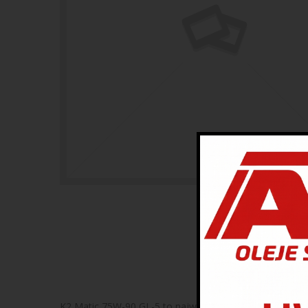
K2 Matic 75W-90 GL-5 to najwyższej jakości, w pełni sy