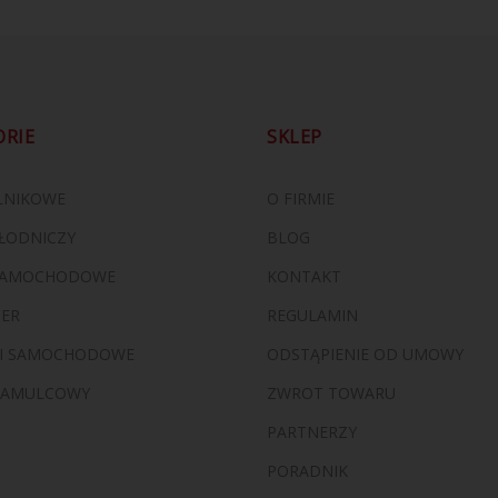
ORIE
SKLEP
ILNIKOWE
O FIRMIE
ŁODNICZY
BLOG
 SAMOCHODOWE
KONTAKT
ZER
REGULAMIN
I SAMOCHODOWE
ODSTĄPIENIE OD UMOWY
HAMULCOWY
ZWROT TOWARU
PARTNERZY
PORADNIK