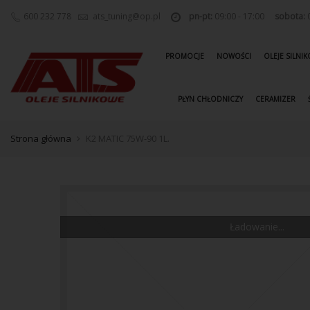
600 232 778
ats_tuning@op.pl
pn-pt:
09:00 - 17:00
sobota:
0
PROMOCJE
NOWOŚCI
OLEJE SILNI
PŁYN CHŁODNICZY
CERAMIZER
Strona główna
K2 MATIC 75W-90 1L.
Ładowanie...