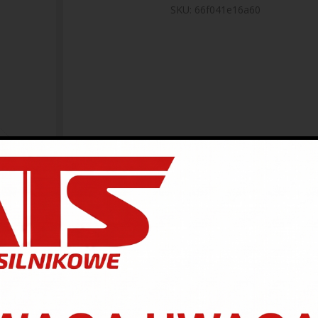
SKU:
66f041e16a60
Opis
ntetyczny olej przekładniowy,