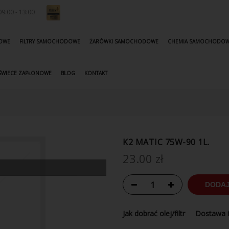
9:00 - 13:00
KOWE
FILTRY SAMOCHODOWE
ŻARÓWKI SAMOCHODOWE
CHEMIA SAMOCHODO
ŚWIECE ZAPŁONOWE
BLOG
KONTAKT
K2 MATIC 75W-90 1L.
23.00
zł
DODAJ
Jak dobrać olej/filtr
Dostawa i