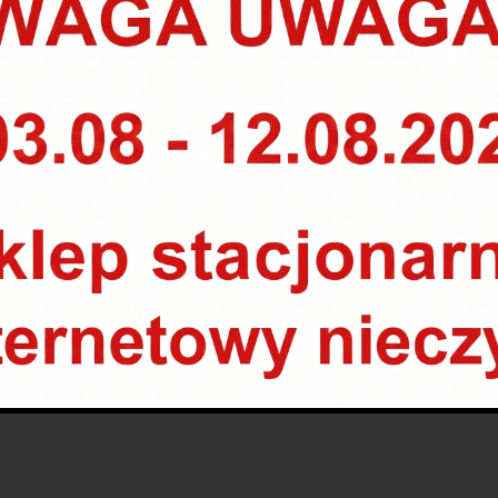
i NANOTECH.
resie temperatur
jących utrzymanie trwałego
żym obciążeniem
iężarowych i autobusach w