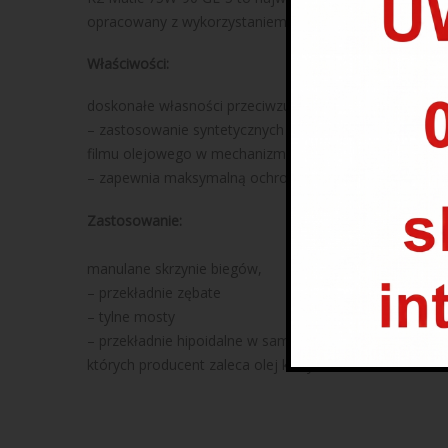
opracowany z wykorzystaniem najnowszej technologi
Właściwości:
doskonałe własności przeciwzużyciowe w szerokim zak
– zastosowanie syntetycznych baz olejowych gwarantu
filmu olejowego w mechanizmach pracujących pod du
– zapewnia maksymalną ochronę elementom napędu
Zastosowanie:
manulane skrzynie biegów,
– przekładnie zębate
– tylne mosty
– przekładnie hipoidalne w samochodach osobowych, c
których producent zaleca olej klasy GL-5