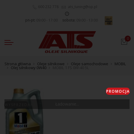
600 232 778
ats_tuning@op.pl
pn-pt:
09:00 - 17:00
sobota:
09:00 - 13:00
0
Strona główna
Oleje silnikowe
Oleje samochodowe
MOBIL
Olej silnikowy 0W40
MOBIL 1 FS 0W-40 5L
PROMOCJA
Ładowanie...
WYSPRZEDANE