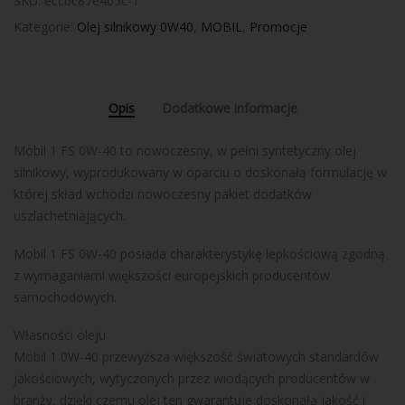
SKU:
eccbc87e4b5c-1
Kategorie:
Olej silnikowy 0W40
,
MOBIL
,
Promocje
Opis
Dodatkowe informacje
Mobil 1 FS 0W-40 to nowoczesny, w pełni syntetyczny olej
silnikowy, wyprodukowany w oparciu o doskonałą formulację w
której skład wchodzi nowoczesny pakiet dodatków
uszlachetniających.
Mobil 1 FS 0W-40 posiada charakterystykę lepkościową zgodną
z wymaganiami większości europejskich producentów
samochodowych.
Własności oleju
Mobil 1 0W-40 przewyższa większość światowych standardów
jakościowych, wytyczonych przez wiodących producentów w
branży, dzięki czemu olej ten gwarantuje doskonałą jakość i