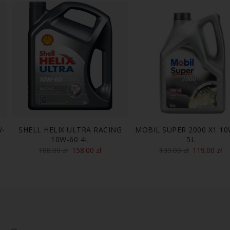
W-
SHELL HELIX ULTRA RACING
MOBIL SUPER 2000 X1 10
10W-60 4L
5L
188.00
zł
158.00
zł
139.00
zł
119.00
zł