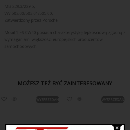
MB 229.3/229.5,
VW 502.00/503.01/505.00,
Zatwierdzony przez Porsche.
Mobil 1 FS 0W40 posiada charakterystykę lepkościową zgodną z
wymaganiami większości europejskich producentów
samochodowych.
MOŻESZ TEŻ BYĆ ZAINTERESOWANY
WYSPRZEDANE
WYSPRZEDANE