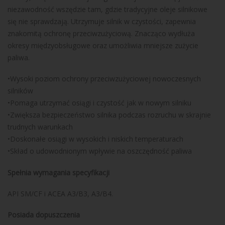
niezawodność wszędzie tam, gdzie tradycyjne oleje silnikowe
się nie sprawdzają. Utrzymuje silnik w czystości, zapewnia
znakomitą ochronę przeciwzużyciową. Znacząco wydłuża
okresy międzyobsługowe oraz umożliwia mniejsze zużycie
paliwa.
•Wysoki poziom ochrony przeciwzużyciowej nowoczesnych
silników
•Pomaga utrzymać osiągi i czystość jak w nowym silniku
•Zwiększa bezpieczeństwo silnika podczas rozruchu w skrajnie
trudnych warunkach
•Doskonałe osiągi w wysokich i niskich temperaturach
•Skład o udowodnionym wpływie na oszczędność paliwa
Spełnia wymagania specyfikacji
API SM/CF i ACEA A3/B3, A3/B4.
Posiada dopuszczenia