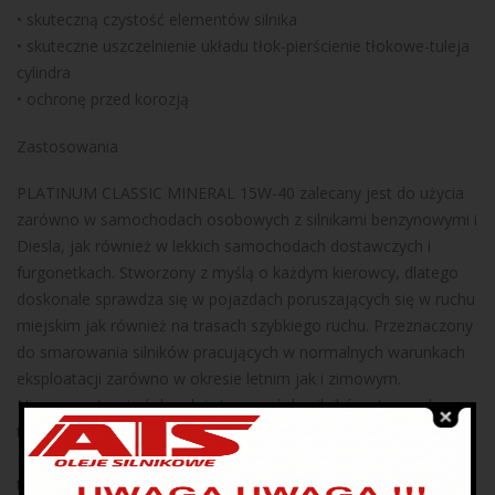
• skuteczną czystość elementów silnika
• skuteczne uszczelnienie układu tłok-pierścienie tłokowe-tuleja
cylindra
• ochronę przed korozją
Zastosowania
PLATINUM CLASSIC MINERAL 15W-40 zalecany jest do użycia
zarówno w samochodach osobowych z silnikami benzynowymi i
Diesla, jak również w lekkich samochodach dostawczych i
furgonetkach. Stworzony z myślą o każdym kierowcy, dlatego
doskonale sprawdza się w pojazdach poruszających się w ruchu
miejskim jak również na trasach szybkiego ruchu. Przeznaczony
do smarowania silników pracujących w normalnych warunkach
eksploatacji zarówno w okresie letnim jak i zimowym.
Nie ma zastrzeżeń, by olej stosować do silników starszych
typów, gdzie producent zaleca używanie olejów klas niższych.
Potwierdzeniem wysokiej jakości oleju jest nie tylko ulepszona
technologia, ale także spełnienie wymagań Mercedes-Benz