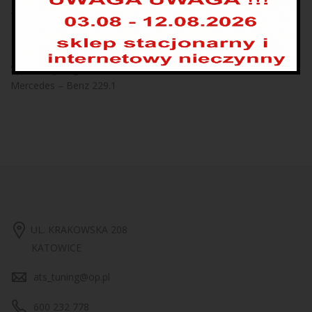
229.1.
Normy, aprobaty, specyfikacje
Spełnia wymagania:
Mercedes – Benz 229.1
UL. KRAKOWSKA 208
KATOWICE
ats_tuning@op.pl
600 232 778