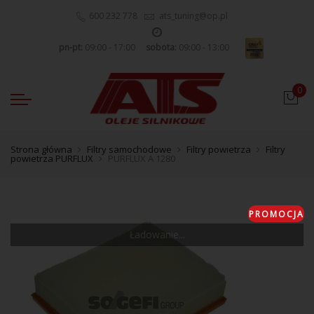
600 232 778
ats_tuning@op.pl
pn-pt:
09:00 - 17:00
sobota:
09:00 - 13:00
0
Strona główna
Filtry samochodowe
Filtry powietrza
Filtry
powietrza PURFLUX
PURFLUX A 1280
PROMOCJA
Ładowanie...