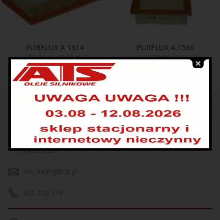
PURFLUX A 1314
PURFLUX A 1566
55.00
zł
48.00
zł
39.00
zł
UL. KRAKOWSKA 208
KATOWICE
ats_tuning@op.pl
600 232 778