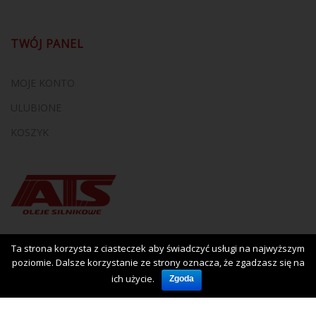
TWÓJ PANEL
MOJE KONTO
ULUBIONE
KOSZYK
Ta strona korzysta z ciasteczek aby świadczyć usługi na najwyższym
poziomie. Dalsze korzystanie ze strony oznacza, że zgadzasz się na
ich użycie.
Zgoda
Copyright © 2017
Iluzja.net
. Host by
3XU.EU