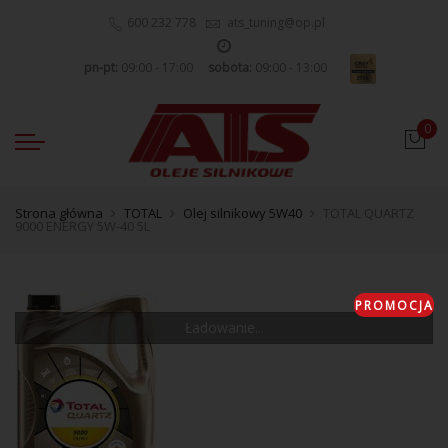
600 232 778
ats_tuning@op.pl
pn-pt:
09:00 - 17:00
sobota:
09:00 - 13:00
0
Strona główna
TOTAL
Olej silnikowy 5W40
TOTAL QUARTZ
9000 ENERGY 5W-40 5L
PROMOCJA
Ładowanie...