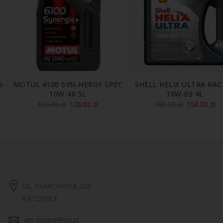
W-
MOTUL 4100 SYN-NERGY SPEC
SHELL HELIX ULTRA RAC
10W-40 5L
10W-60 4L
159.00
zł
126.00
zł
188.00
zł
158.00
zł
UL. KRAKOWSKA 208
KATOWICE
ats_tuning@op.pl