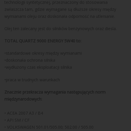
technologii syntetycznej, przeznaczony do stosowania
zwłaszcza tam, gdzie wymagane są dłuższe okresy między
wymianami oleju oraz doskonała odporność na utlenianie.
Olej ten zalecany jest do silników benzynowych oraz diesla.
TOTAL QUARTZ 9000 ENERGY 5W40 to:
•standardowe okresy między wymianami
•doskonała ochrona silnika
•wydłużony czas eksploatacji silnika
•praca w trudnych warunkach
Znacznie przekracza wymagania następujących norm
międzynarodowych:
• ACEA 2007 A3 / B4
• API SM / CF
• VOLKSWAGEN 501.01/505.00; 502.00 / 505.00