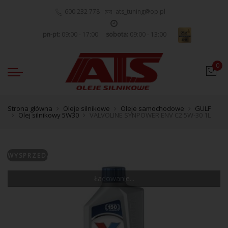
600 232 778
ats_tuning@op.pl
pn-pt:
09:00 - 17:00
sobota:
09:00 - 13:00
0
Strona główna
Oleje silnikowe
Oleje samochodowe
GULF
Olej silnikowy 5W30
VALVOLINE SYNPOWER ENV C2 5W-30 1L
WYSPRZEDANE
Ładowanie...