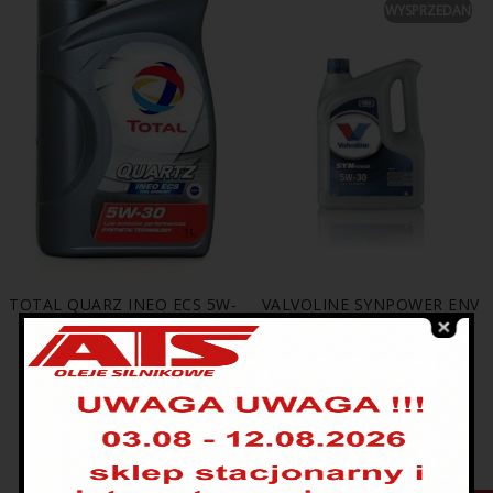
WYSPRZEDANE
TOTAL QUARZ INEO ECS 5W-
VALVOLINE SYNPOWER ENV
30 1L
C2 5W-30 4L
39.00
zł
129.00
zł
114.00
zł
PRODUKTY POWIĄZANE