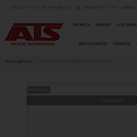
600 232 778
ats_tuning@op.pl
pn-pt:
09:00 - 17:00
sobota:
0
PROMOCJE
NOWOŚCI
OLEJE SILNI
PŁYN CHŁODNICZY
CERAMIZER
Strona główna
ZESTAW FILTRÓW MANN SEAT LEON II TDI
WYSPRZEDANE
Ładowanie...