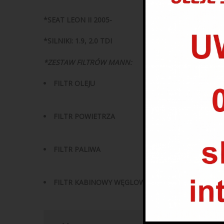
*
SEAT LEON II 2005-
*SILNIKI: 1.9, 2.0 TDI
*
ZESTAW FILTRÓW MANN:
FILTR OLEJU
FILTR POWIETRZA
FILTR PALIWA
FILTR KABINOWY WĘGLOWY