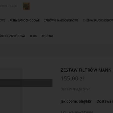
9:00 - 13:00
KOWE
FILTRY SAMOCHODOWE
ŻARÓWKI SAMOCHODOWE
CHEMIA SAMOCHODO
ŚWIECE ZAPŁONOWE
BLOG
KONTAKT
ZESTAW FILTRÓW MANN S
155.00
zł
Brak w magazynie
Jak dobrać olej/filtr
Dostawa i
SKU:
e2c0be24560d