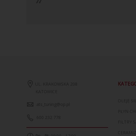
KATEG
UL. KRAKOWSKA 208
KATOWICE
OLEJE S
ats_tuning@op.pl
PŁYN CH
600 232 778
FILTRY
CERAMI
Pn - Pt:
09:00 - 17:00