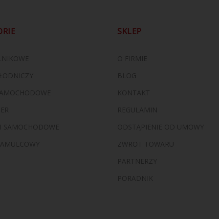
ORIE
SKLEP
ILNIKOWE
O FIRMIE
ŁODNICZY
BLOG
 SAMOCHODOWE
KONTAKT
ZER
REGULAMIN
I SAMOCHODOWE
ODSTĄPIENIE OD UMOWY
HAMULCOWY
ZWROT TOWARU
PARTNERZY
PORADNIK