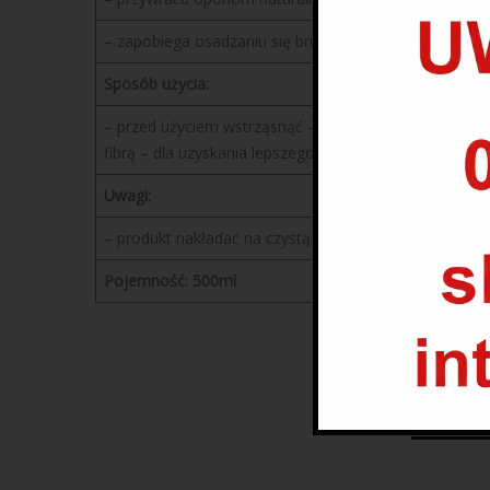
– zapobiega osadzaniu się brudu
Sposób użycia:
– przed użyciem wstrząsnąć – wyczyścić oponę, zaleca
fibrą – dla uzyskania lepszego, długotrwałego efektu
Uwagi:
– produkt nakładać na czystą i suchą oponę – nie nak
Pojemność: 500ml