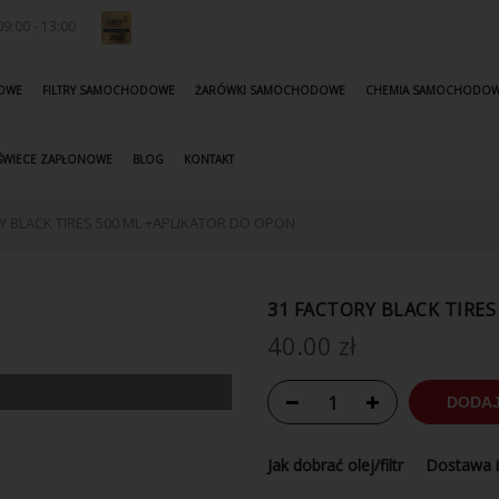
9:00 - 13:00
KOWE
FILTRY SAMOCHODOWE
ŻARÓWKI SAMOCHODOWE
CHEMIA SAMOCHODO
ŚWIECE ZAPŁONOWE
BLOG
KONTAKT
Y BLACK TIRES 500 ML +APLIKATOR DO OPON
31 FACTORY BLACK TIRE
40.00
zł
DODAJ
Jak dobrać olej/filtr
Dostawa i