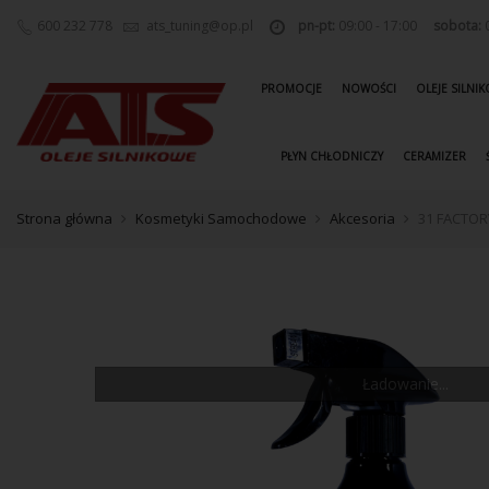
600 232 778
ats_tuning@op.pl
pn-pt:
09:00 - 17:00
sobota:
0
PROMOCJE
NOWOŚCI
OLEJE SILNI
PŁYN CHŁODNICZY
CERAMIZER
Strona główna
Kosmetyki Samochodowe
Akcesoria
31 FACTOR
Ładowanie...