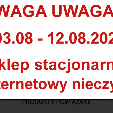
 się zastosowanie Interior Cleaner marki 31factory – nanieść dressi
 ponowić czynność po 15min.
ładać na bieżnik opony – najlepiej aplikować w zacienionym miejscu
PRODUKTY POWIĄZANE