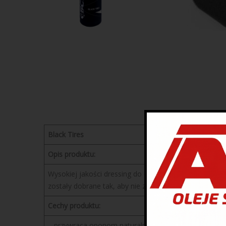
Black Tires
Opis produktu:
Wysokiej jakości dressing do opon oraz zewnętrznych
zostały dobrane tak, aby nie zostawiać tłustych śladó
Cechy produktu:
– przywraca oponom naturalną czerń i świeży wygląd