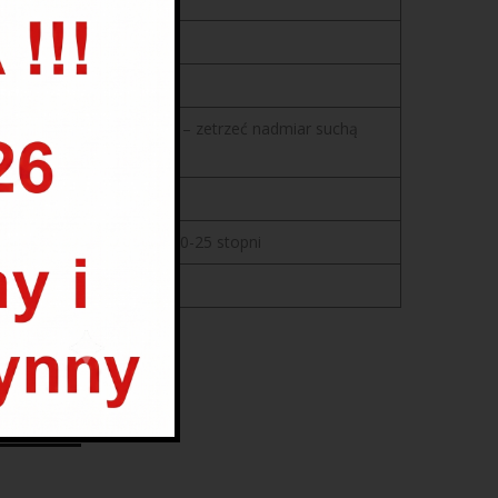
ng przy pomocy aplikatora – zetrzeć nadmiar suchą
 – przechowywać w temp 10-25 stopni