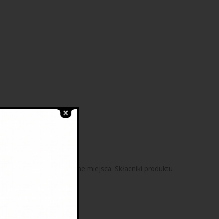
wet najtrudniej dostępne miejsca. Składniki produktu