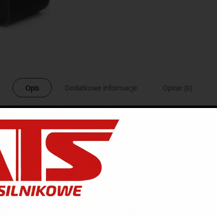
Opis
Dodatkowe informacje
Opinie (0)
 elementów gumowych. Płynna konsystencja bardzo dobrze wypełni na
w.