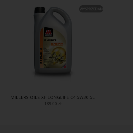
WYSPRZEDANE
MILLERS OILS XF LONGLIFE C4 5W30 5L
31 F
189.00
zł