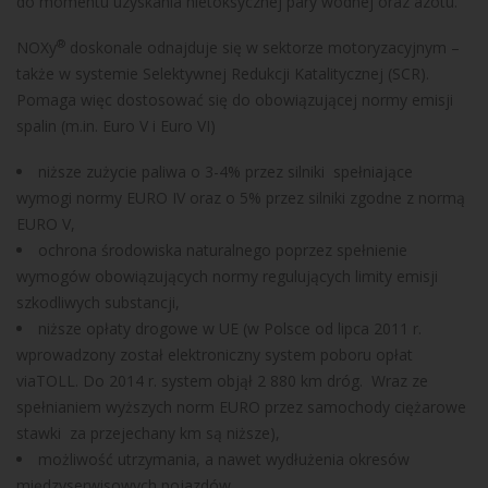
do momentu uzyskania nietoksycznej pary wodnej oraz azotu.
®
NOXy
doskonale odnajduje się w sektorze motoryzacyjnym –
także w systemie Selektywnej Redukcji Katalitycznej (SCR).
Pomaga więc dostosować się do obowiązującej normy emisji
spalin (m.in. Euro V i Euro VI)
niższe zużycie paliwa o 3-4% przez silniki spełniające
wymogi normy EURO IV oraz o 5% przez silniki zgodne z normą
EURO V,
ochrona środowiska naturalnego poprzez spełnienie
wymogów obowiązujących normy regulujących limity emisji
szkodliwych substancji,
niższe opłaty drogowe w UE (w Polsce od lipca 2011 r.
wprowadzony został elektroniczny system poboru opłat
viaTOLL. Do 2014 r. system objął 2 880 km dróg. Wraz ze
spełnianiem wyższych norm EURO przez samochody ciężarowe
stawki za przejechany km są niższe),
możliwość utrzymania, a nawet wydłużenia okresów
międzyserwisowych pojazdów,