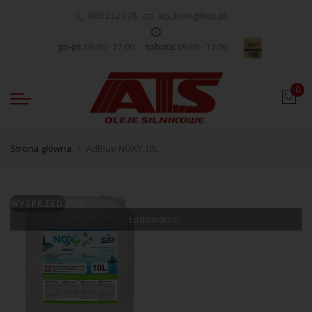
600 232 778
ats_tuning@op.pl
pn-pt:
09:00 - 17:00
sobota:
09:00 - 13:00
0
Strona główna
AdBlue NOXY 10L
WYSPRZEDANE
Ładowanie...