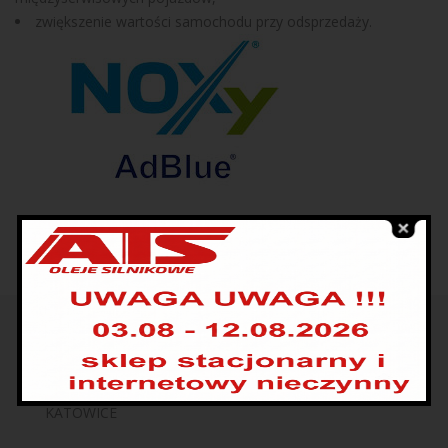
zwiększenie wartości samochodu przy odsprzedaży.
UL. KRAKOWSKA 208
KATOWICE