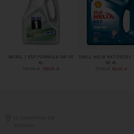
L
MOBIL 1 ESP FORMULA 5W-30
SHELL HELIX HX7 DIESEL 
4L
40 4L
199.00
zł
188.00
zł
77.00
zł
66.00
zł
UL. KRAKOWSKA 208
KATOWICE