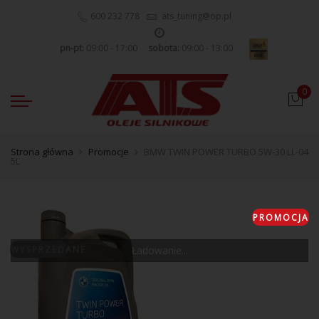
600 232 778
ats_tuning@op.pl
pn-pt:
09:00 - 17:00
sobota:
09:00 - 13:00
0
Strona główna
Promocje
BMW TWIN POWER TURBO 5W-30 LL-04
5L
PROMOCJA
WYSPRZEDANE
Ładowanie...