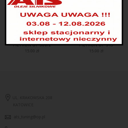
FILTRON OP 566/2
FILTRON OP 545
15.00
zł
15.00
zł
UL. KRAKOWSKA 208
KATOWICE
ats_tuning@op.pl