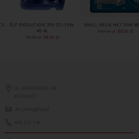
C3
ELF EVOLUTION 700 STI 10W-
SHELL HELIX HX7 10W-40
40 4L
109.00
zł
89.00
zł
99.00
zł
88.00
zł
UL. KRAKOWSKA 208
KATOWICE
ats_tuning@op.pl
600 232 778