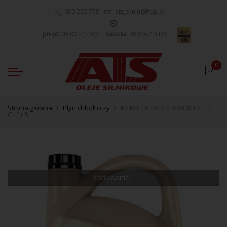
600 232 778
ats_tuning@op.pl
pn-pt:
09:00 - 17:00
sobota:
09:00 - 13:00
0
Strona główna
Płyn chłodniczy
K2 KULER -35 CZERWONY G12,
G12+ 5L
Ładowanie...