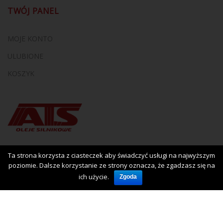
TWÓJ PANEL
MOJE KONTO
ULUBIONE
KOSZYK
Ta strona korzysta z ciasteczek aby świadczyć usługi na najwyższym
poziomie. Dalsze korzystanie ze strony oznacza, że zgadzasz się na
ich użycie.
Zgoda
Copyright © 2017
Iluzja.net
. Host by
3XU.EU
Sklep
Skontaktuj się z nami
O nas
Poradnik