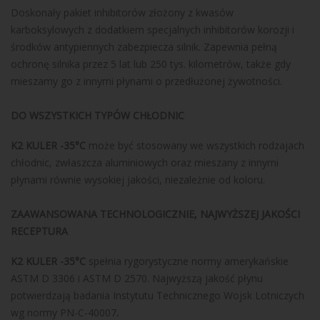
Doskonały pakiet inhibitorów złożony z kwasów
karboksylowych z dodatkiem specjalnych inhibitorów korozji i
środków antypiennych zabezpiecza silnik. Zapewnia pełną
ochronę silnika przez 5 lat lub 250 tys. kilometrów, także gdy
mieszamy go z innymi płynami o przedłużonej żywotności.
DO WSZYSTKICH TYPÓW CHŁODNIC
K2 KULER -35°C
może być stosowany we wszystkich rodzajach
chłodnic, zwłaszcza aluminiowych oraz mieszany z innymi
płynami równie wysokiej jakości, niezależnie od koloru.
ZAAWANSOWANA TECHNOLOGICZNIE, NAJWYŻSZEJ JAKOŚCI
RECEPTURA
K2 KULER -35°C
spełnia rygorystyczne normy amerykańskie
ASTM D 3306 i ASTM D 2570. Najwyższą jakość płynu
potwierdzają badania Instytutu Technicznego Wojsk Lotniczych
wg normy PN-C-40007
.