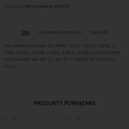
Kategoria:
Filtry powietrza KNECHT
Opis
Dodatkowe informacje
Opinie (0)
F
iltr powietrza ALPINA D3; BMW 1 (E81), 1 (E87), 3 (E46), 3
(E90), 3 (E91), 5 (E39), 5 (E60), 5 (E61), X3 (E83); LAND ROVER
FREELANDER; MG MG ZT, MG ZT- T; ROVER 75 2.0D 04.98-
02.14
PRODUKTY POWIĄZANE