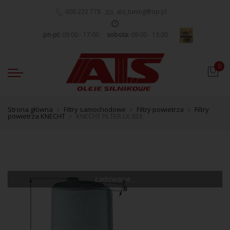
600 232 778
ats_tuning@op.pl
pn-pt:
09:00 - 17:00
sobota:
09:00 - 13:00
0
Strona główna
Filtry samochodowe
Filtry powietrza
Filtry
powietrza KNECHT
KNECHT FILTER LX 823
Ładowanie...