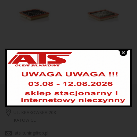
MANN FILTER C 29012
MANN FILTER C 27107
58.00
zł
46.00
zł
UL. KRAKOWSKA 208
KATOWICE
ats_tuning@op.pl