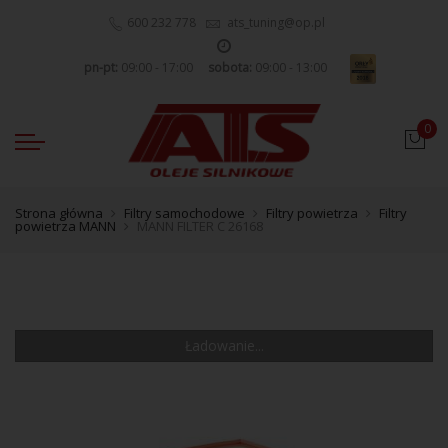
600 232 778
ats_tuning@op.pl
pn-pt:
09:00 - 17:00
sobota:
09:00 - 13:00
0
Strona główna
Filtry samochodowe
Filtry powietrza
Filtry
powietrza MANN
MANN FILTER C 26168
Ładowanie...