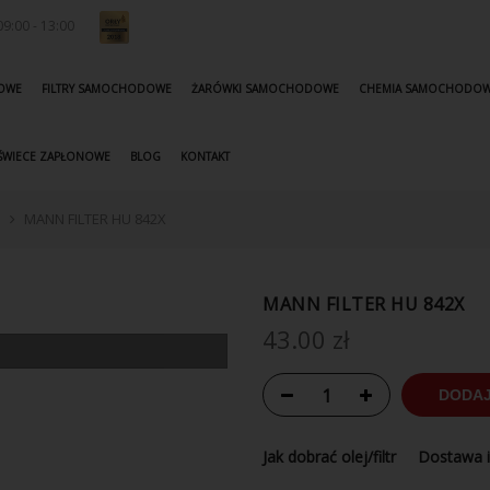
9:00 - 13:00
KOWE
FILTRY SAMOCHODOWE
ŻARÓWKI SAMOCHODOWE
CHEMIA SAMOCHODO
ŚWIECE ZAPŁONOWE
BLOG
KONTAKT
N
MANN FILTER HU 842X
MANN FILTER HU 842X
43.00
zł
DODAJ
Jak dobrać olej/filtr
Dostawa i