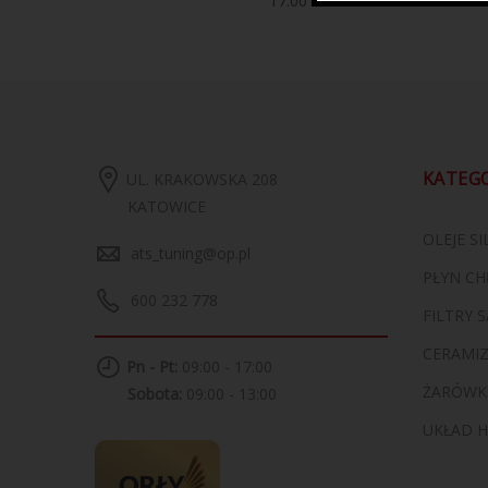
17.00
zł
KATEG
UL. KRAKOWSKA 208
KATOWICE
OLEJE S
ats_tuning@op.pl
PŁYN CH
600 232 778
FILTRY
CERAMI
Pn - Pt:
09:00 - 17:00
ŻARÓWK
Sobota:
09:00 - 13:00
UKŁAD 