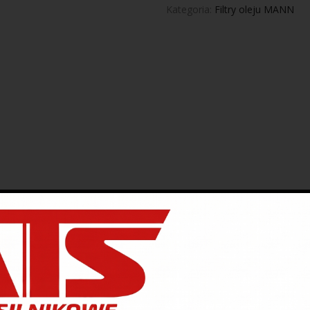
Kategoria:
Filtry oleju MANN
Opis
Dodatkowe informacje
Opinie (0)