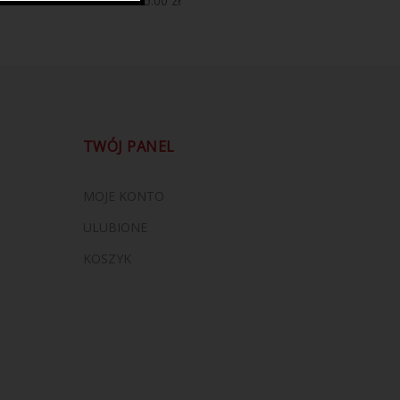
25.00
zł
TWÓJ PANEL
MOJE KONTO
ULUBIONE
KOSZYK