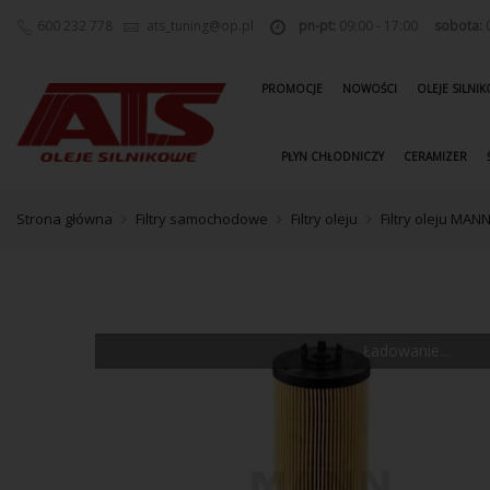
600 232 778
ats_tuning@op.pl
pn-pt:
09:00 - 17:00
sobota:
0
PROMOCJE
NOWOŚCI
OLEJE SILNI
PŁYN CHŁODNICZY
CERAMIZER
Strona główna
Filtry samochodowe
Filtry oleju
Filtry oleju MAN
Ładowanie...