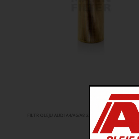
FILTR OLEJU AUDI A4/A6/A8 2.5TDI 97-,VW PASSAT