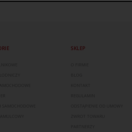
37.00
zł
ORIE
SKLEP
ILNIKOWE
O FIRMIE
ŁODNICZY
BLOG
 SAMOCHODOWE
KONTAKT
ZER
REGULAMIN
I SAMOCHODOWE
ODSTĄPIENIE OD UMOWY
HAMULCOWY
ZWROT TOWARU
PARTNERZY