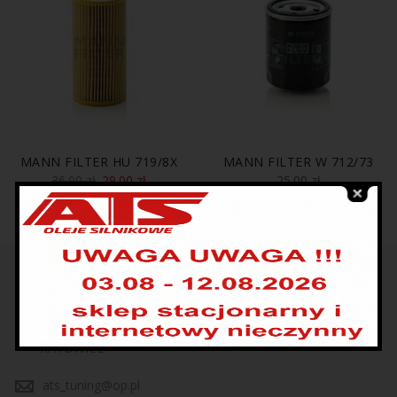
MANN FILTER HU 719/8X
MANN FILTER W 712/73
36.00
zł
29.00
zł
25.00
zł
UL. KRAKOWSKA 208
KATOWICE
ats_tuning@op.pl