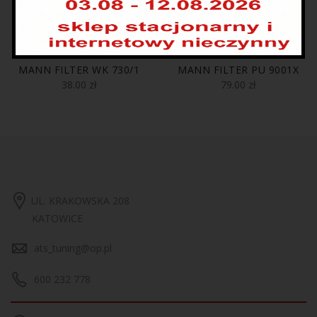
MANN FILTER WK 730/1
MANN FILTER PU 9001X
38.00
zł
79.00
zł
UL. KRAKOWSKA 208
KATOWICE
ats_tuning@op.pl
600 232 778