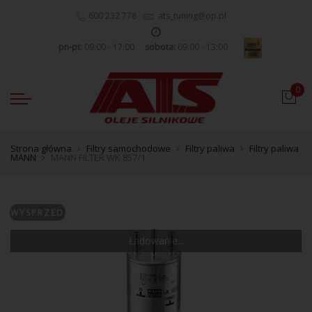
600 232 778
ats_tuning@op.pl
pn-pt:
09:00 - 17:00
sobota:
09:00 - 13:00
0
Strona główna
Filtry samochodowe
Filtry paliwa
Filtry paliwa
MANN
MANN FILTER WK 857/1
WYSPRZEDANE
Ładowanie...