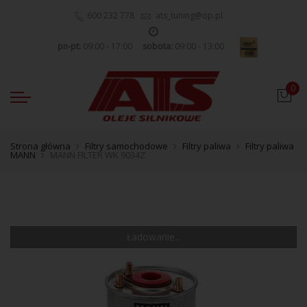
600 232 778
ats_tuning@op.pl
pn-pt:
09:00 - 17:00
sobota:
09:00 - 13:00
0
Strona główna
Filtry samochodowe
Filtry paliwa
Filtry paliwa
MANN
MANN FILTER WK 9034Z
Ładowanie...