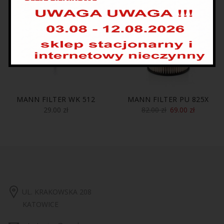
MANN FILTER WK 512
MANN FILTER PU 825X
29.00
zł
82.00
zł
69.00
zł
UL. KRAKOWSKA 208
KATOWICE