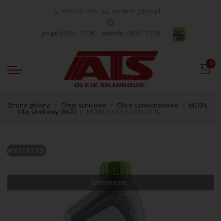
600 232 778
ats_tuning@op.pl
pn-pt:
09:00 - 17:00
sobota:
09:00 - 13:00
0
Strona główna
Oleje silnikowe
Oleje samochodowe
MOBIL
Olej silnikowy 0W20
MOBIL 1 ESP X2 0W-20 1L
WYSPRZEDANE
Ładowanie...