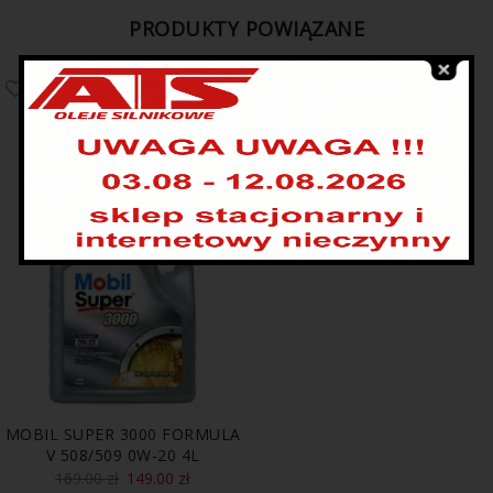
PRODUKTY POWIĄZANE
PROMOCJA
WYSPRZEDANE
MOBIL SUPER 3000 FORMULA
V 508/509 0W-20 4L
169.00
zł
149.00
zł