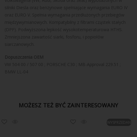
Volkswagena (VW, Audi, Skoda oraz Seat) wyposażonych w
silniki Diesla oraz benzynowe spełniające wymagania EURO IV
oraz EURO V. Spełnia wymagania przedłużonych przebiegów
międzywymianowych. Kompatybilny z filtrami cząstek stałych
(DPF). Podwyższona lepkość wysokotemperaturowa HTHS.
Zmniejszona zawartość siarki, fosforu, i popiołów
siarczanowych.
Dopuszczenia OEM
VW 504 00 / 507 00 ; PORSCHE C30 ; MB-Approval 229.51 ;
BMW LL-04
MOŻESZ TEŻ BYĆ ZAINTERESOWANY
WYSPRZEDANE