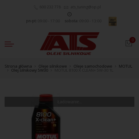
600 232 778
ats_tuning@op.pl
pn-pt:
09:00 - 17:00
sobota:
09:00 - 13:00
0
Strona główna
Oleje silnikowe
Oleje samochodowe
MOTUL
Olej silnikowy 5W30
MOTUL 8100 X CLEAN+ 5W-30 1L
Ładowanie...