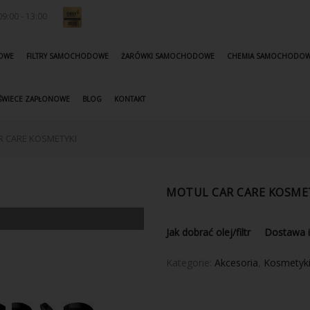
9:00 - 13:00
KOWE
FILTRY SAMOCHODOWE
ŻARÓWKI SAMOCHODOWE
CHEMIA SAMOCHODO
ŚWIECE ZAPŁONOWE
BLOG
KONTAKT
R CARE KOSMETYKI
MOTUL CAR CARE KOSME
Jak dobrać olej/filtr
Dostawa i
Kategorie:
Akcesoria
,
Kosmetyk