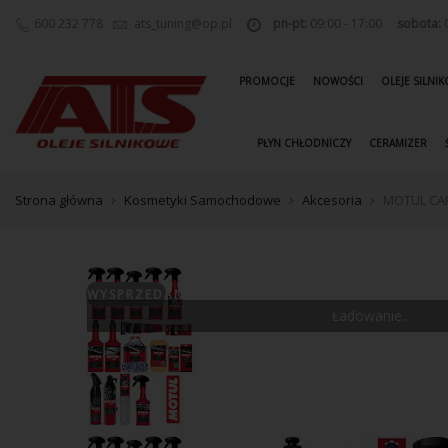
600 232 778
ats_tuning@op.pl
pn-pt:
09:00 - 17:00
sobota:
0
PROMOCJE
NOWOŚCI
OLEJE SILNI
PŁYN CHŁODNICZY
CERAMIZER
Strona główna
Kosmetyki Samochodowe
Akcesoria
MOTUL CA
WYSPRZEDANE
Ładowanie...