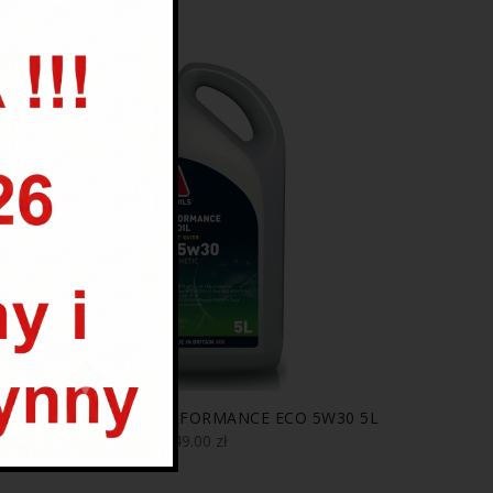
MILLERS OILS EE PERFORMANCE ECO 5W30 5L
249.00
zł