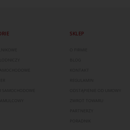
ORIE
SKLEP
ILNIKOWE
O FIRMIE
ŁODNICZY
BLOG
 SAMOCHODOWE
KONTAKT
ZER
REGULAMIN
I SAMOCHODOWE
ODSTĄPIENIE OD UMOWY
HAMULCOWY
ZWROT TOWARU
PARTNERZY
PORADNIK