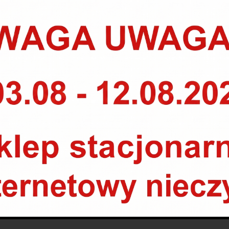
PRODUKTY POWIĄZANE
PROMOCJA
WYSPRZEDANE
MILLERS OILS NANODRIVE CFS NT+ 5W40 5L
330.00
zł
299.00
zł