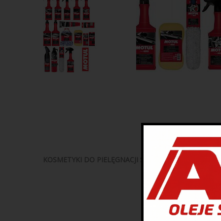
KOSMETYKI DO PIELĘGNACJI SAMOCHODU, ZAPRAS