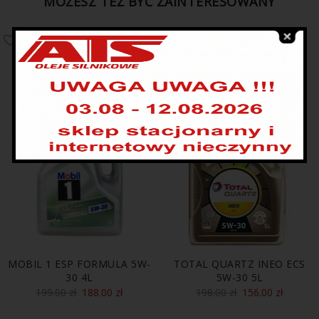
MOŻESZ TEŻ BYĆ ZAINTERESOWANY
PROMOCJA
PROMOCJA
MOBIL 1 ESP FORMULA 5W-
TOTAL QUARTZ INEO ECS
30 4L
5W-30 5L
199.00
zł
188.00
zł
198.00
zł
156.00
zł