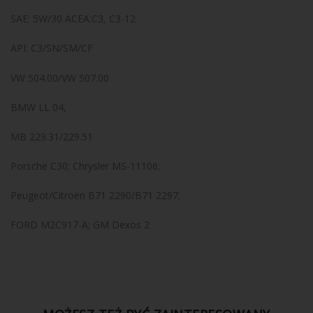
SAE: 5W/30 ACEA:C3, C3-12
API: C3/SN/SM/CF
VW 504.00/VW 507.00
BMW LL 04,
MB 229.31/229.51
Porsche C30; Chrysler MS-11106;
Peugeot/Citroën B71 2290/B71 2297;
FORD M2C917-A; GM Dexos 2