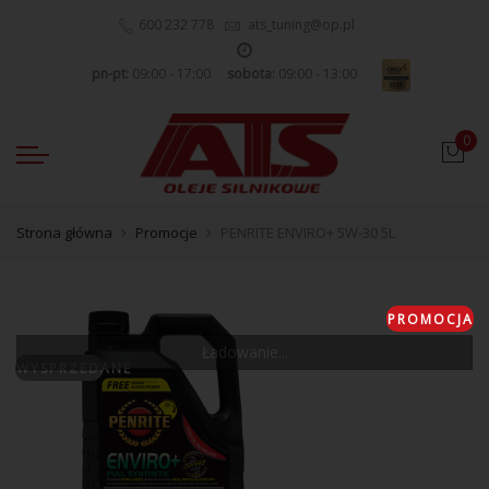
600 232 778
ats_tuning@op.pl
pn-pt:
09:00 - 17:00
sobota:
09:00 - 13:00
0
Strona główna
Promocje
PENRITE ENVIRO+ 5W-30 5L
PROMOCJA
Ładowanie...
WYSPRZEDANE