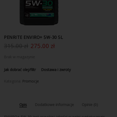
PENRITE ENVIRO+ 5W-30 5L
315.00
zł
275.00
zł
Brak w magazynie
Jak dobrać olej/filtr
Dostawa i zwroty
Kategoria:
Promocje
Opis
Dodatkowe informacje
Opinie (0)
ENVIRO+ 5W-30 jest wysokiej jakości w pełni syntetycznym