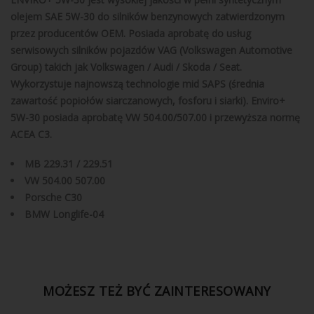
olejem SAE 5W-30 do silników benzynowych zatwierdzonym
przez producentów OEM. Posiada aprobatę do usług
serwisowych silników pojazdów VAG (Volkswagen Automotive
Group) takich jak Volkswagen / Audi / Skoda / Seat.
Wykorzystuje najnowszą technologie mid SAPS (średnia
zawartość popiołów siarczanowych, fosforu i siarki). Enviro+
5W-30 posiada aprobatę VW 504.00/507.00 i przewyższa normę
ACEA C3.
MB 229.31 / 229.51
VW 504.00 507.00
Porsche C30
BMW Longlife-04
MOŻESZ TEŻ BYĆ ZAINTERESOWANY