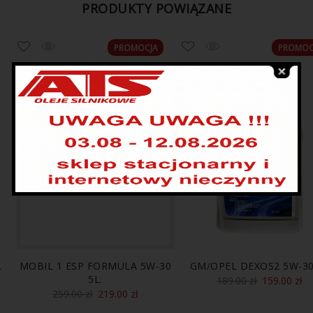
PRODUKTY POWIĄZANE
PROMOCJA
PROMOC
L
MOBIL 1 ESP FORMULA 5W-30
GM/OPEL DEXOS2 5W-30
5L.
189.00
zł
159.00
zł
259.00
zł
219.00
zł