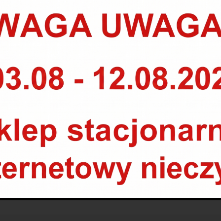
PURFLUX L 343D
29.00
zł