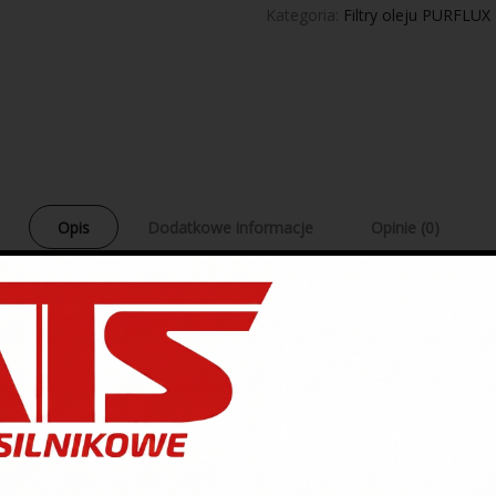
Kategoria:
Filtry oleju PURFLUX
Opis
Dodatkowe informacje
Opinie (0)
C4 GRAND PICASSO I, C4 GRAND PICASSO II, C4 I, C4 II, C4 PICASSO I
PRODUKTY POWIĄZANE