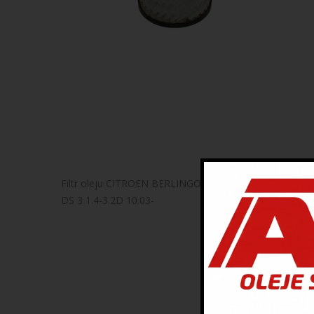
Filtr oleju CITROEN BERLINGO, C3 II, C3 PICASSO, C4, 
DS 3 1.4-3.2D 10.03-