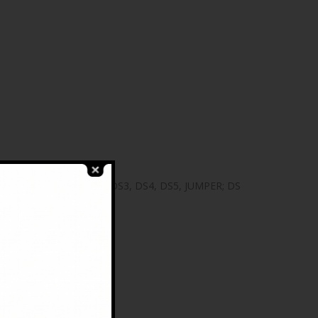
, C4 PICASSO II, C5 III, DS3, DS4, DS5, JUMPER; DS