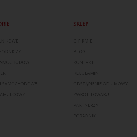
ORIE
SKLEP
ILNIKOWE
O FIRMIE
ŁODNICZY
BLOG
 SAMOCHODOWE
KONTAKT
ZER
REGULAMIN
I SAMOCHODOWE
ODSTĄPIENIE OD UMOWY
HAMULCOWY
ZWROT TOWARU
PARTNERZY
PORADNIK