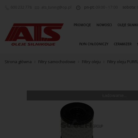
600 232 778
ats_tuning@op.pl
pn-pt:
09:00 - 17:00
sobota:
0
PROMOCJE
NOWOŚCI
OLEJE SILNI
PŁYN CHŁODNICZY
CERAMIZER
Strona główna
Filtry samochodowe
Filtry oleju
Filtry oleju PUR
Ładowanie...