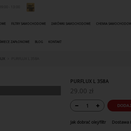
9:00 - 13:00
KOWE
FILTRY SAMOCHODOWE
ŻARÓWKI SAMOCHODOWE
CHEMIA SAMOCHODO
ŚWIECE ZAPŁONOWE
BLOG
KONTAKT
FLUX
PURFLUX L 358A
PURFLUX L 358A
29.00
zł
DODAJ
Jak dobrać olej/filtr
Dostawa i