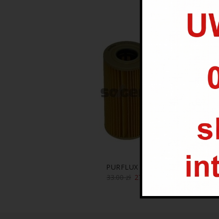
PROMOCJA
PURFLUX L 470
33.00
zł
27.00
zł