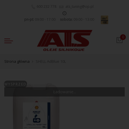
600 232 778
ats_tuning@op.pl
pn-pt:
09:00 - 17:00
sobota:
09:00 - 13:00
0
Strona główna
SHELL AdBlue 10L
WYSPRZEDANE
Ładowanie...