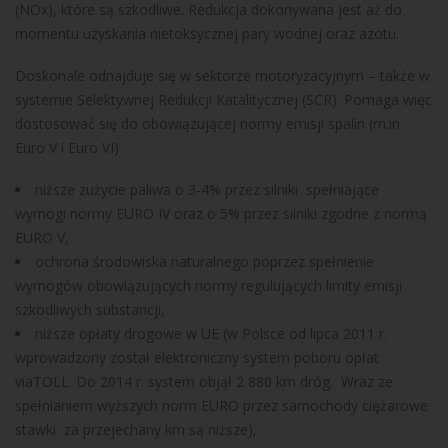
(NOx), które są szkodliwe. Redukcja dokonywana jest aż do
momentu uzyskania nietoksycznej pary wodnej oraz azotu.
Doskonale odnajduje się w sektorze motoryzacyjnym – także w
systemie Selektywnej Redukcji Katalitycznej (SCR). Pomaga więc
dostosować się do obowiązującej normy emisji spalin (m.in.
Euro V i Euro VI)
niższe zużycie paliwa o 3-4% przez silniki spełniające
wymogi normy EURO IV oraz o 5% przez silniki zgodne z normą
EURO V,
ochrona środowiska naturalnego poprzez spełnienie
wymogów obowiązujących normy regulujących limity emisji
szkodliwych substancji,
niższe opłaty drogowe w UE (w Polsce od lipca 2011 r.
wprowadzony został elektroniczny system poboru opłat
viaTOLL. Do 2014 r. system objął 2 880 km dróg. Wraz ze
spełnianiem wyższych norm EURO przez samochody ciężarowe
stawki za przejechany km są niższe),