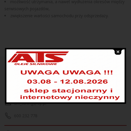
możliwość utrzymania, a nawet wydłużenia okresów między
serwisowych pojazdów,
zwiększenie wartości samochodu przy odsprzedaży.
UL. KRAKOWSKA 208
KATOWICE
ats_tuning@op.pl
600 232 778