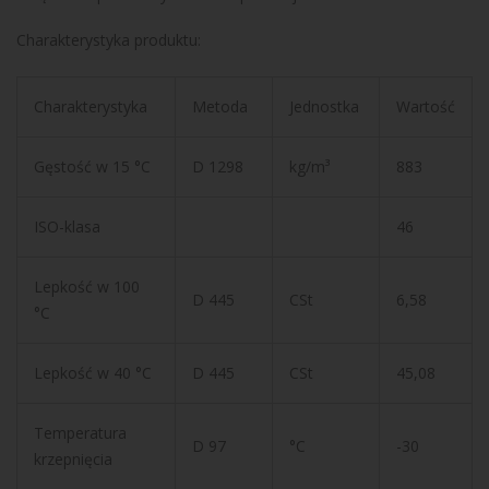
Charakterystyka produktu:
Charakterystyka
Metoda
Jednostka
Wartość
Gęstość w 15 °C
D 1298
kg/m³
883
ISO-klasa
46
Lepkość w 100
D 445
CSt
6,58
°C
Lepkość w 40 °C
D 445
CSt
45,08
Temperatura
D 97
°C
-30
krzepnięcia