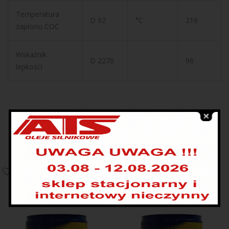
Temperatura
D 92
°C
216
zapłonu COC
Wskaźnik
D 2270
96
lepkości
PRODUKTY POWIĄZANE
WYSPRZEDANE
WYSPRZEDANE