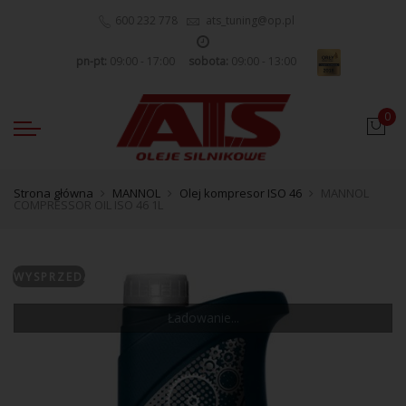
600 232 778
ats_tuning@op.pl
pn-pt:
09:00 - 17:00
sobota:
09:00 - 13:00
0
Strona główna
MANNOL
Olej kompresor ISO 46
MANNOL
COMPRESSOR OIL ISO 46 1L
WYSPRZEDANE
Ładowanie...