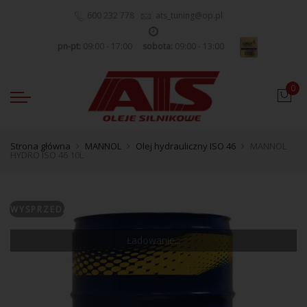
600 232 778
ats_tuning@op.pl
pn-pt:
09:00 - 17:00
sobota:
09:00 - 13:00
0
Strona główna
MANNOL
Olej hydrauliczny ISO 46
MANNOL
HYDRO ISO 46 10L
WYSPRZEDANE
Ładowanie...