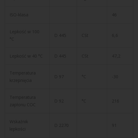
ISO-klasa
46
Lepkość w 100
D 445
CSt
6,6
°C
Lepkość w 40 °C
D 445
CSt
47,2
Temperatura
D 97
°C
-30
krzepnięcia
Temperatura
D 92
°C
216
zapłonu COC
Wskaźnik
D 2270
91
lepkości