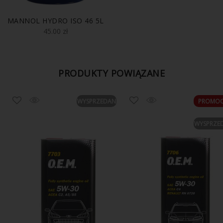
MANNOL HYDRO ISO 46 5L
45.00
zł
PRODUKTY POWIĄZANE
E
WYSPRZEDANE
PROMOC
WYSPRZE