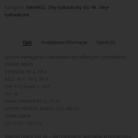
Kategorie:
MANNOL
,
Olej hydrauliczny ISO 46
,
Oleje
hydrauliczne
Opis
Dodatkowe informacje
Opinie (0)
Spełnia wymagania / odpowiada specyfikacjom / produktom:
AFNOR 48600
DENISON HF-2, HF-0
ASLE 70-1, 70-2, 70-3
DIN 51524 part 2, HLP
ISO 46
DAVID BROWN ET19, ET33
SPERRY VICKERS M2950-SD/I-286-S3
VDMA 24318
US STEEL 126/127
Mannol Hydro ISO 46 – olej mineralny, specjalnie przeznaczony