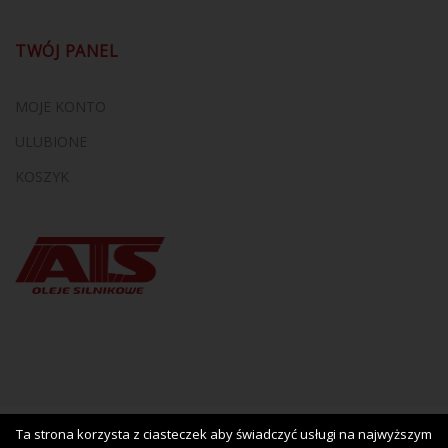
TWÓJ PANEL
MOJE KONTO
ULUBIONE
KOSZYK
Ta strona korzysta z ciasteczek aby świadczyć usługi na najwyższym
Copyright © 2017
Iluzja.net
. Host by
3XU.EU