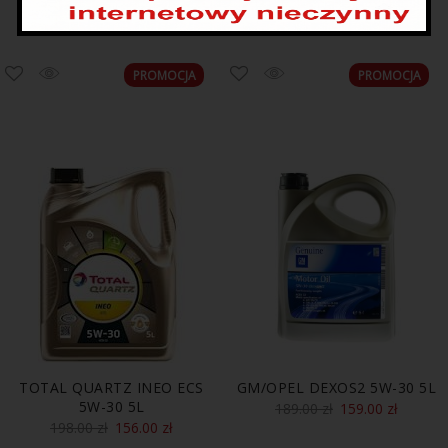
MOŻESZ TEŻ BYĆ ZAINTERESOWANY
PROMOCJA
PROMOCJA
TOTAL QUARTZ INEO ECS
GM/OPEL DEXOS2 5W-30 5L
5W-30 5L
189.00
zł
159.00
zł
198.00
zł
156.00
zł