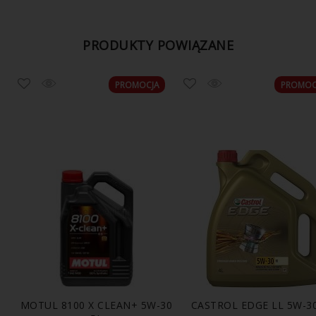
PRODUKTY POWIĄZANE
PROMOCJA
PROMOC
E
MOTUL 8100 X CLEAN+ 5W-30
CASTROL EDGE LL 5W-30