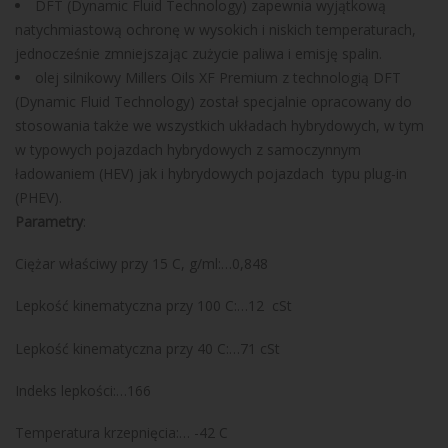
DFT (Dynamic Fluid Technology) zapewnia wyjątkową
natychmiastową ochronę w wysokich i niskich temperaturach,
jednocześnie zmniejszając zużycie paliwa i emisję spalin.
olej silnikowy Millers Oils XF Premium z technologią DFT
(Dynamic Fluid Technology) został specjalnie opracowany do
stosowania także we wszystkich układach hybrydowych, w tym
w typowych pojazdach hybrydowych z samoczynnym
ładowaniem (HEV) jak i hybrydowych pojazdach typu plug-in
(PHEV).
Parametry
:
Ciężar właściwy przy 15 C, g/ml:…0,848
Lepkość kinematyczna przy 100 C:…12 cSt
Lepkość kinematyczna przy 40 C:…71 cSt
Indeks lepkości:…166
Temperatura krzepnięcia:… -42 C