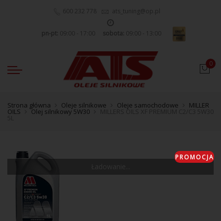
600 232 778
ats_tuning@op.pl
pn-pt:
09:00 - 17:00
sobota:
09:00 - 13:00
0
Strona główna
Oleje silnikowe
Oleje samochodowe
MILLER
OILS
Olej silnikowy 5W30
MILLERS OILS XF PREMIUM C2/C3 5W30
5L
PROMOCJA
Ładowanie...