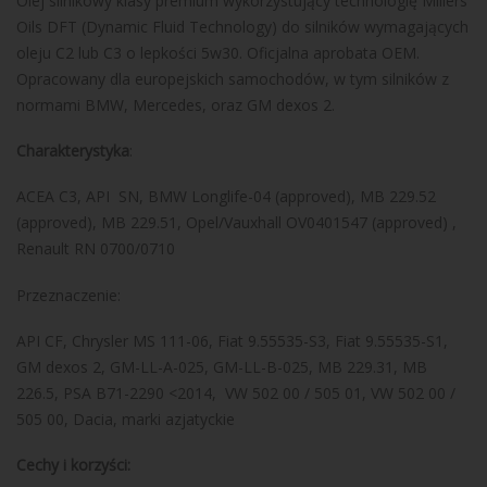
Olej silnikowy klasy premium wykorzystujący technologię Millers
Oils DFT (Dynamic Fluid Technology) do silników wymagających
oleju C2 lub C3 o lepkości 5w30. Oficjalna aprobata OEM.
Opracowany dla europejskich samochodów, w tym silników z
normami BMW, Mercedes, oraz GM dexos 2.
Charakterystyka
:
ACEA C3, API SN, BMW Longlife-04 (approved), MB 229.52
(approved), MB 229.51, Opel/Vauxhall OV0401547 (approved) ,
Renault RN 0700/0710
Przeznaczenie:
API CF, Chrysler MS 111-06, Fiat 9.55535-S3, Fiat 9.55535-S1,
GM dexos 2, GM-LL-A-025, GM-LL-B-025, MB 229.31, MB
226.5, PSA B71-2290 <2014, VW 502 00 / 505 01, VW 502 00 /
505 00, Dacia, marki azjatyckie
Cechy i korzyści: