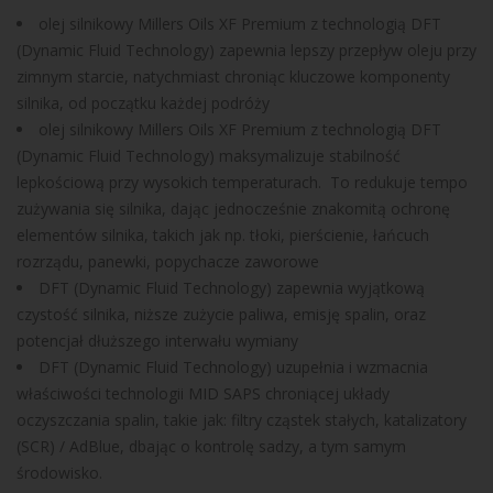
olej silnikowy Millers Oils XF Premium z technologią DFT
(Dynamic Fluid Technology) zapewnia lepszy przepływ oleju przy
zimnym starcie, natychmiast chroniąc kluczowe komponenty
silnika, od początku każdej podróży
olej silnikowy Millers Oils XF Premium z technologią DFT
(Dynamic Fluid Technology) maksymalizuje stabilność
lepkościową przy wysokich temperaturach. To redukuje tempo
zużywania się silnika, dając jednocześnie znakomitą ochronę
elementów silnika, takich jak np. tłoki, pierścienie, łańcuch
rozrządu, panewki, popychacze zaworowe
DFT (Dynamic Fluid Technology) zapewnia wyjątkową
czystość silnika, niższe zużycie paliwa, emisję spalin, oraz
potencjał dłuższego interwału wymiany
DFT (Dynamic Fluid Technology) uzupełnia i wzmacnia
właściwości technologii MID SAPS chroniącej układy
oczyszczania spalin, takie jak: filtry cząstek stałych, katalizatory
(SCR) / AdBlue, dbając o kontrolę sadzy, a tym samym
środowisko.