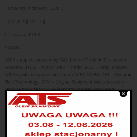
Temperatura zapłonu:…230 C
TBN:…8 mg KOH / g
HTHS:…3,5 mPa s
Pojęcia:
SAPS – popioł siarczanowy (SA), fosfor (P) i siark (S) – poziom
popiołów (FULL – wysoki, MID – średni, LOW – niski). Poziom
SAPS wynika bezpośrednio z norm ACEA / OEM, DFT – Dynamic
Fluid Technology, OEM – Original Equipment Manufacturer –
producent podzespołu na fabryczny montaż (producent
pojazdu), marki azjatyckie, np., ale nie wyłącznie: Honda,
Hynundai, Infiniti, Kia, Lexus, Nissan, Suzuki i Toyota,