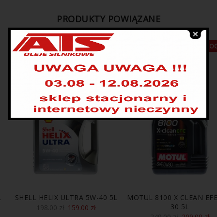
PRODUKTY POWIĄZANE
PROMOCJA
PROMOC
WYSPRZEDANE
L
SHELL HELIX ULTRA 5W-40 5L
MOTUL 8100 X CLEAN EFE
30 5L
198.00
zł
159.00
zł
249.00
zł
209.00
zł