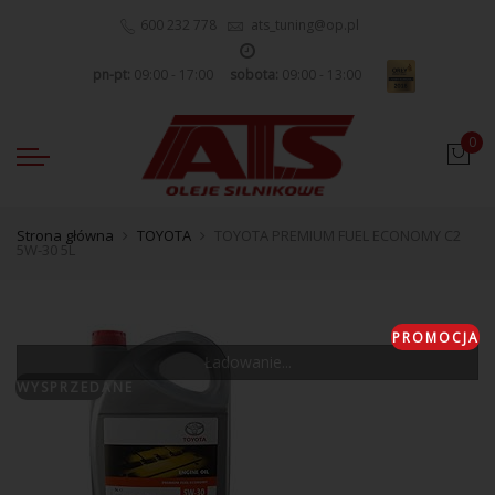
600 232 778
ats_tuning@op.pl
pn-pt:
09:00 - 17:00
sobota:
09:00 - 13:00
0
Strona główna
TOYOTA
TOYOTA PREMIUM FUEL ECONOMY C2
5W-30 5L
PROMOCJA
Ładowanie...
WYSPRZEDANE