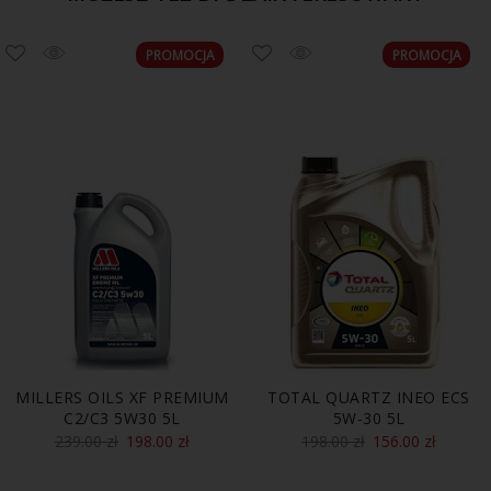
PROMOCJA
PROMOCJA
MILLERS OILS XF PREMIUM
TOTAL QUARTZ INEO ECS
C2/C3 5W30 5L
5W-30 5L
239.00
zł
198.00
zł
198.00
zł
156.00
zł