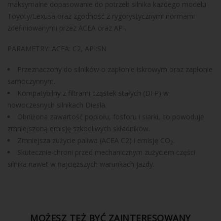
maksymalne dopasowanie do potrzeb silnika każdego modelu
Toyoty/Lexusa oraz zgodność z rygorystycznymi normami
zdefiniowanymi przez ACEA oraz API.
PARAMETRY: ACEA: C2, API:SN
Przeznaczony do silników o zapłonie iskrowym oraz zapłonie
samoczynnym.
Kompatybilny z filtrami cząstek stałych (DFP) w
nowoczesnych silnikach Diesla.
Obniżona zawartość popiołu, fosforu i siarki, co powoduje
zmniejszoną emisję szkodliwych składników.
Zmniejsza zużycie paliwa (ACEA C2) i emisję CO
.
2
Skutecznie chroni przed mechanicznym zużyciem części
silnika nawet w najcięższych warunkach jazdy.
MOŻESZ TEŻ BYĆ ZAINTERESOWANY